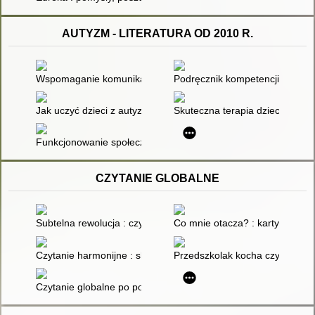
AUTYZM - LITERATURA OD 2010 R.
Wspomaganie komunikacji językowej i interakcji społecznych u
Podręcznik kompetencji wspier
Jak uczyć dzieci z autyzmem czytania umysłu : praktyczny pora
Skuteczna terapia dziecka z au
Funkcjonowanie społeczne dziecka z autyzmem : analiza indy
CZYTANIE GLOBALNE
Subtelna rewolucja : czytanie od pierwszego roku życia
Co mnie otacza? : karty pracy 
Czytanie harmonijne : skuteczna nauka czytania dla małych dz
Przedszkolak kocha czytać : cz
Czytanie globalne po polsku : poradnik dla nauczycieli, rodzic