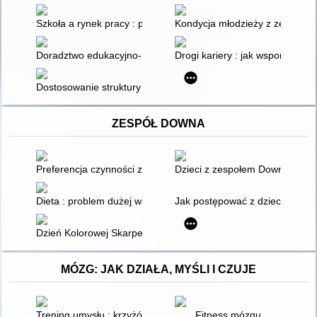
Szkoła a rynek pracy : podręcznik akademicki
Kondycja młodzieży z zespołów
Doradztwo edukacyjno-zawodowe : przykładowe rozwiązania
Drogi kariery : jak wspomagać 
Dostosowanie struktury i treści kształcenia zawodowego do po
ZESPÓŁ DOWNA
Preferencja czynności zawodowych osób dorosłych z niepełno
Dzieci z zespołem Downa : pora
Dieta : problem dużej wagi : poradnik dla rodziców i opiekun
Jak postępować z dzieckiem z
Dzień Kolorowej Skarpetki
MÓZG: JAK DZIAŁA, MYŚLI I CZUJE
Trening umysłu : krzyżówki i łamigłówki ćwiczące mózg
Fitness mózgu