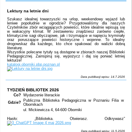
Lektury na letnie dni
Szukasz idealnej towarzyszki na urlop, weekendowy wyjazd lub
leniwe popołudnie w ogrodzie? Przygotowaliśmy dla naszych
Czytelników zbiór wciągających powieści, które idealnie wpisują się
w wakacyjny klimat. W zestawieniu znajdziesz zarówno ciepłe,
klimatyczne sagi obyczajowe, jak i trzymające w napięciu kryminały
oraz poruszające powieści historyczne i wojenne. To idealny
drogowskaz dla każdego, kto chce spakować do walizki dobrą
literaturę.
Wszystkie polecane tytuły są dostępne w zbiorach naszej Biblioteki
Pedagogicznej. Zainspiruj się, wypożycz i daj się porwać letniej
lekturze!
katalogi.oborniki.pbp.poznan.pl
Data publikacji wpisu: 14.7.2026
TYDZIEŃ BIBLIOTEK 2026
Co?
Wydarzenie literackie
Publiczna Biblioteka Pedagogiczna w Poznaniu Filia w
Gdzie?
Obornikach
ul. Mickiewicza 4, 64-600 Oborniki
Hasło: „Biblioteka. Otwierasz. Odkrywasz”
Data publikacji wpisu: 11.5.2026