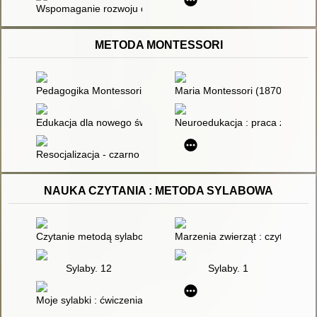
Wspomaganie rozwoju dzieci w wieku niemowlęcym i poniemowl
METODA MONTESSORI
Pedagogika Montessori i moja pasja do filcowania
Maria Montessori (1870-1952)
Edukacja dla nowego świata
Neuroedukacja : praca zbiorow
Resocjalizacja - czarno na białym : konteksty niedostosowania
NAUKA CZYTANIA : METODA SYLABOWA
Czytanie metodą sylabową : karty pracy w szkole i w domu
Marzenia zwierząt : czytanie m
Sylaby. 12
Sylaby. 1
Moje sylabki : ćwiczenia do nauki czytania metodą symultani