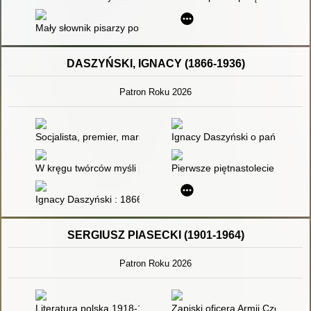
Mały słownik pisarzy polskich. Cz. 1
DASZYŃSKI, IGNACY (1866-1936)
Patron Roku 2026
Socjalista, premier, marszałek Sejmu RP : Ignacy Daszyński (
Ignacy Daszyński o państwie, d
W kręgu twórców myśli politycznej : zbiór studiów
Pierwsze piętnastolecie Polski n
Ignacy Daszyński : 1866-1936
SERGIUSZ PIASECKI (1901-1964)
Patron Roku 2026
Literatura polska 1918-1975. T. 2,
Zapiski oficera Armii Czerwonej 