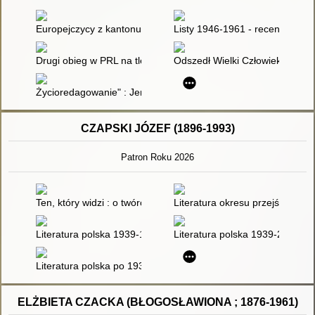
Europejczycy z kantonu Polska : aktualność europejskiego myśl
Listy 1946-1961 - recenzja]
Drugi obieg w PRL na tle samizdatu w państwach bloku sowiec
Odszedł Wielki Człowiek - Jerz
Życioredagowanie" : Jerzego Giedroycia sztuka dystansu za
CZAPSKI JÓZEF (1896-1993)
Patron Roku 2026
Ten, który widzi : o twórczości literackiej Józefa Czapskiego
Literatura okresu przejściowe
Literatura polska 1939-1991
Literatura polska 1939-2009
Literatura polska po 1939 roku
ELŻBIETA CZACKA (BŁOGOSŁAWIONA ; 1876-1961)