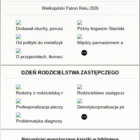
Wielkopolski Patron Roku 2026
Dodawał otuchy, poruszał serca
Późny lingwizm Stanisława Bara
Od polityki do metafizyki : scenariusz poświęcony poezji Stan
Między parnasizmem a zaangaż
O przyjaciołach, tłumaczeniach, Ameryce i pisaniu wierszy
DZIEŃ RODZICIELSTWA ZASTĘPCZEGO
Rodziny z rodzicielską niepełnosprawnością intelektualną w sy
Rodzicielstwo zastępcze : diagn
Profesjonalizacja pieczy zastępczej : teoria a praktyka
Deinstytucjonalizacja pieczy 
Problematyka diagnozy kandydatów na rodziny zastępcze - p
Najczęściej wypożyczane książki w bibliotece