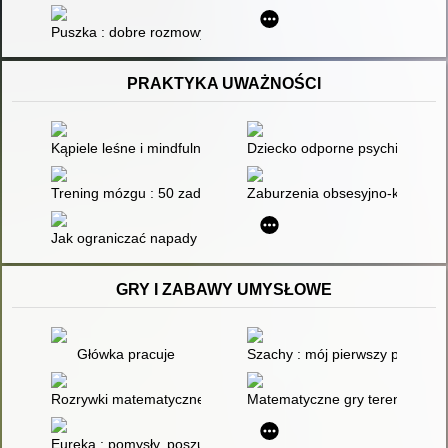
Puszka : dobre rozmowy na ważne tematy. Cz. 2
PRAKTYKA UWAŻNOŚCI
Kąpiele leśne i mindfulness w naturze jako narzędzia ekoterap
Dziecko odporne psychicznie : 
Trening mózgu : 50 zadań wzmacniających lewą i prawą półku
Zaburzenia obsesyjno-kompulsyj
Jak ograniczać napady złości u dziecka i zyskać spokój w rodzi
GRY I ZABAWY UMYSŁOWE
Główka pracuje
Szachy : mój pierwszy podręczn
Rozrywki matematyczne. 2,
Matematyczne gry terenowe i 
Eureka : pomysły, poszukiwania, rozwiązania