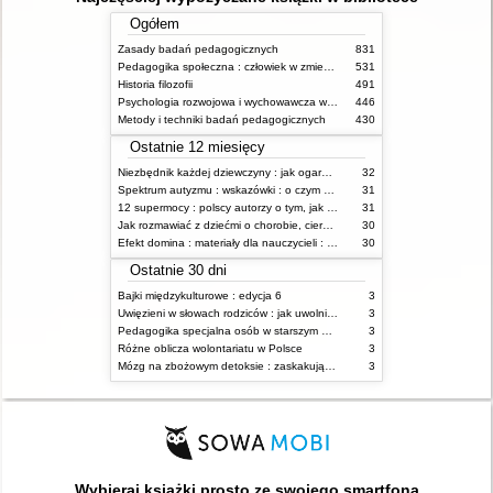
Ogółem
Zasady badań pedagogicznych
831
Pedagogika społeczna : człowiek w zmieniającym się świecie
531
Historia filozofii
491
Psychologia rozwojowa i wychowawcza wieku dziecięcego
446
Metody i techniki badań pedagogicznych
430
Ostatnie 12 miesięcy
Niezbędnik każdej dziewczyny : jak ogarnąć dojrzewanie
32
Spektrum autyzmu : wskazówki : o czym powinien wiedzieć rodzic i opiekun osoby z ASD?
31
12 supermocy : polscy autorzy o tym, jak budować poczucie własnej wartości
31
Jak rozmawiać z dziećmi o chorobie, cierpieniu i śmierci : opowiadania i bajki
30
Efekt domina : materiały dla nauczycieli : edycja 2 : 6-9 lat
30
Ostatnie 30 dni
Bajki międzykulturowe : edycja 6
3
Uwięzieni w słowach rodziców : jak uwolnić się od zaklęć, które rzucono na nas w dzieciństwie
3
Pedagogika specjalna osób w starszym wieku
3
Różne oblicza wolontariatu w Polsce
3
Mózg na zbożowym detoksie : zaskakująca prawda o pszenicy, węglowodanach i cukrze - cichych zabójcach Twojego mózgu
3
Wybieraj książki prosto ze swojego smartfona