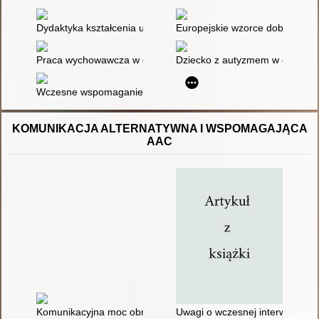
Dydaktyka kształcenia uczniów z niepełnosprawnością intelekt
Europejskie wzorce dobrej prak
Praca wychowawcza w grupie zróżnicowanej - uczeń ze specja
Dziecko z autyzmem w grupie in
Wczesne wspomaganie rozwoju dziecka
KOMUNIKACJA ALTERNATYWNA I WSPOMAGAJĄCA
AAC
Komunikacyjna moc obrazka, czyli jak wspierać rozwój mowy 
Uwagi o wczesnej interwencji k