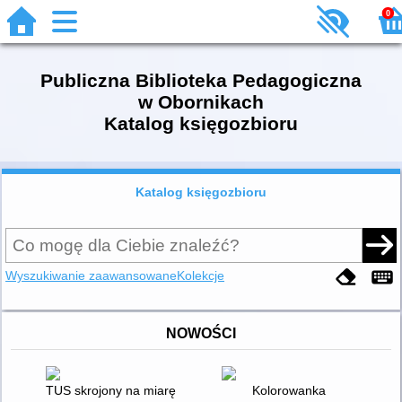
0
Publiczna Biblioteka Pedagogiczna
w Obornikach
Katalog księgozbioru
Katalog księgozbioru
Wyszukiwanie zaawansowane
Kolekcje
NOWOŚCI
TUS skrojony na miarę : jak planować i realizować trening um
Kolorowanka