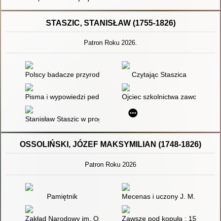
STASZIC, STANISŁAW (1755-1826)
Patron Roku 2026.
Polscy badacze przyrody
Czytając Staszica
Pisma i wypowiedzi pedagogiczne
Ojciec szkolnictwa zawodoweg
Stanisław Staszic w programach i podręcznikach do nauczania h
OSSOLIŃSKI, JÓZEF MAKSYMILIAN (1748-1826)
Patron Roku 2026
Pamiętnik
Mecenas i uczony J. M. Ossolińsk
Zakład Narodowy im. Ossolińskich we Lwowie
Zawsze pod kopułą : 150 lat O