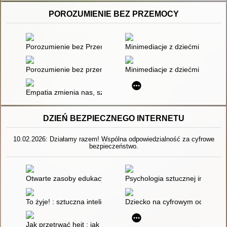
POROZUMIENIE BEZ PRZEMOCY
Porozumienie bez Przemocy w szkole
Minimediacje z dziećmi : o dzie
Porozumienie bez przemocy : jak je wykorzystywać w trudnyc
Minimediacje z dziećmi : o odw
Empatia zmienia nas, szkołę, świat : scenariusze zajęć porozu
DZIEŃ BEZPIECZNEGO INTERNETU
10.02.2026: Działamy razem! Wspólna odpowiedzialność za cyfrowe
bezpieczeństwo.
Otwarte zasoby edukacyjne w perspektywie pedagogicznej
Psychologia sztucznej inteligenc
To żyje! : sztuczna inteligencja od logicznego fortepianu po za
Dziecko na cyfrowym odwyku : 
Jak przetrwać hejt : jak rozpoznać, czy twoje dziecko hejtuje l