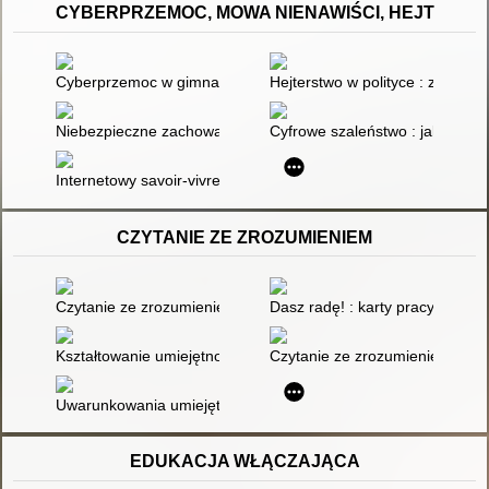
CYBERPRZEMOC, MOWA NIENAWIŚCI, HEJT
Cyberprzemoc w gimnazjum
Hejterstwo w polityce : znak cz
Niebezpieczne zachowania w Internecie
Cyfrowe szaleństwo : jak medi
Internetowy savoir-vivre, czyli jak wskoczyć na wyższy poziom 
CZYTANIE ZE ZROZUMIENIEM
Czytanie ze zrozumieniem
Dasz radę! : karty pracy do zaj
Kształtowanie umiejętności czytania ze zrozumieniem
Czytanie ze zrozumieniem : uw
Uwarunkowania umiejętności czytania informacji wizualnej
EDUKACJA WŁĄCZAJĄCA