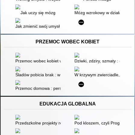
Jak uczy się mózg
Mózg wzrokowy w działaniu
Jak zmienić swój umysł : czego nowe badania nad psychodelika
PRZEMOC WOBEC KOBIET
Przemoc wobec kobiet w Polsce : aspekty prawnokryminologic
Dziwki, zdziry, szmaty : opowie
Śladów pobicia brak : w pułapce przemocy domowej / Rachel L
W krzywym zwierciadle, czyli U
Przemoc domowa : perspektywa psychologii społecznej
EDUKACJA GLOBALNA
Przedszkolne projekty recyklingowe : materiały dla wychowaw
Pod kloszem, czyli Prognoza pog