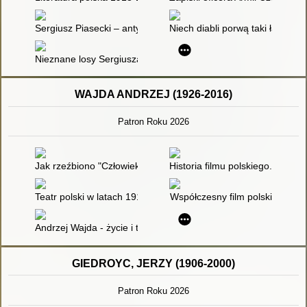
Sergiusz Piasecki – antykomunista
Niech diabli porwą taki ład : p
Nieznane losy Sergiusza Piaseckiego] : fragment książki
WAJDA ANDRZEJ (1926-2016)
Patron Roku 2026
Jak rzeźbiono "Człowieka z marmuru"?
Historia filmu polskiego. T. 3,
Teatr polski w latach 1918-1965. [Cz. 1],
Współczesny film polski
Andrzej Wajda - życie i twórczość : scenariusz wystawy
GIEDROYC, JERZY (1906-2000)
Patron Roku 2026