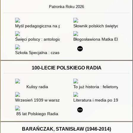
Patronka Roku 2026
Myśl pedagogiczna na przestrzeni wieków : chronologiczny sło
Słownik polskich świętych : ilu
Święci polscy : antologia tekstów literackich o polskich świętyc
Błogosławiona Matka Elżbieta R
Szkoła Specjalna : czasopismo poświęcone pedagogice specjalne
100-LECIE POLSKIEGO RADIA
Kulisy radia
To już historia : felietony o dzi
Wrzesień 1939 w warszawskiej rozgłośni Polskiego Radia
Literatura i media po 1989 roku
85 lat Polskiego Radia
BARAŃCZAK, STANISŁAW (1946-2014)