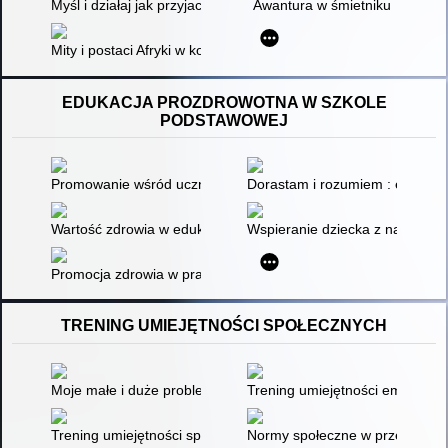
Myśl i działaj jak przyjaciel Ziemi
Awantura w śmietniku
Mity i postaci Afryki w komiksie. Cz. 4
EDUKACJA PROZDROWOTNA W SZKOLE
PODSTAWOWEJ
Promowanie wśród uczniów bezpiecznej aktywności fizycznej 
Dorastam i rozumiem : edukacja
Wartość zdrowia w edukacji wczesnoszkolnej
Wspieranie dziecka z nadwagą i
Promocja zdrowia w praktyce
TRENING UMIEJĘTNOŚCI SPOŁECZNYCH
Moje małe i duże problemy społeczne : opowiadania i karty z z
Trening umiejętności emocjonaln
Trening umiejętności społecznych dzieci i młodzieży : przewod
Normy społeczne w przedszkolu 