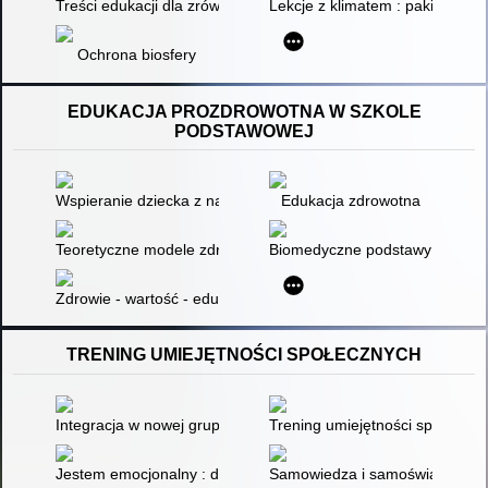
Treści edukacji dla zrównoważonego rozwoju - perspektywa d
Lekcje z klimatem : pakiet eduk
Ochrona biosfery
EDUKACJA PROZDROWOTNA W SZKOLE
PODSTAWOWEJ
Wspieranie dziecka z nadwagą i otyłością w społeczności szkol
Edukacja zdrowotna
Teoretyczne modele zdrowia jako podstawa planowania i realiz
Biomedyczne podstawy kształce
Zdrowie - wartość - edukacja
TRENING UMIEJĘTNOŚCI SPOŁECZNYCH
Integracja w nowej grupie przed wakacjami : adaptacyjne elem
Trening umiejętności społecznyc
Jestem emocjonalny : drugie zajęcia Treningu Umiejętności S
Samowiedza i samoświadomość : 