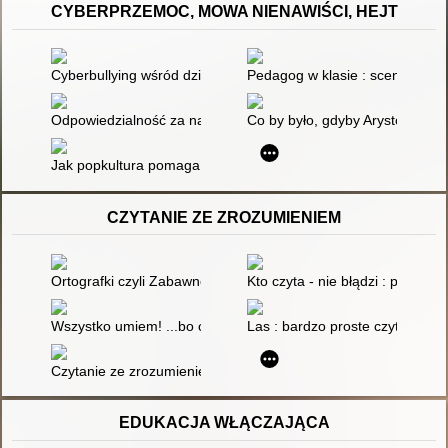
CYBERPRZEMOC, MOWA NIENAWIŚCI, HEJT
Cyberbullying wśród dzieci i młodzieży : zjawisko, uwarunkowan
Pedagog w klasie : scenariusze
Odpowiedzialność za najmłodszych - nie tylko w dobie pandem
Co by było, gdyby Arystofanes
Jak popkultura pomaga przezwyciężyć strach przed innymi
CZYTANIE ZE ZROZUMIENIEM
Ortografki czyli Zabawne historyjki i ćwiczenia ortograficzne 
Kto czyta - nie błądzi : podręc
Wszystko umiem! ...bo czytam i rozumiem : trening czytania z
Las : bardzo proste czytanki
Czytanie ze zrozumieniem i świadomość fonemowa młodzieży z
EDUKACJA WŁĄCZAJĄCA