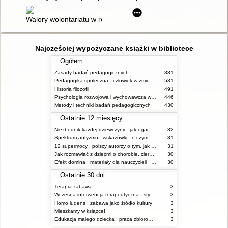
Walory wolontariatu w rodzinach zastępczych
Najczęściej wypożyczane książki w bibliotece
Ogółem
Zasady badań pedagogicznych
831
Pedagogika społeczna : człowiek w zmieniającym się świecie
531
Historia filozofii
491
Psychologia rozwojowa i wychowawcza wieku dziecięcego
446
Metody i techniki badań pedagogicznych
430
Ostatnie 12 miesięcy
Niezbędnik każdej dziewczyny : jak ogarnąć dojrzewanie
32
Spektrum autyzmu : wskazówki : o czym powinien wiedzieć rodzic i opiekun osoby z ASD?
31
12 supermocy : polscy autorzy o tym, jak budować poczucie własnej wartości
31
Jak rozmawiać z dziećmi o chorobie, cierpieniu i śmierci : opowiadania i bajki
30
Efekt domina : materiały dla nauczycieli : edycja 2 : 6-9 lat
30
Ostatnie 30 dni
Terapia zabawą
3
Wczesna interwencja terapeutyczna : stymulacja rozwoju dziecka : od noworodka do 6 roku życia
3
Homo ludens : zabawa jako źródło kultury
3
Mieszkamy w książce!
3
Edukacja małego dziecka : praca zbiorowa. T. 10,
3