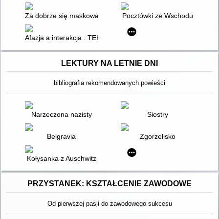
Za dobrze się maskowałam : rozmowy o doświadczeniach kob
Pocztówki ze Wschodu
Afazja a interakcja : TEKST - metaTEKST - konTEKST
LEKTURY NA LETNIE DNI
bibliografia rekomendowanych powieści
Narzeczona nazisty
Siostry
Belgravia
Zgorzelisko
Kołysanka z Auschwitz
PRZYSTANEK: KSZTAŁCENIE ZAWODOWE
Od pierwszej pasji do zawodowego sukcesu