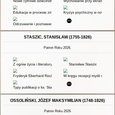
Nowe cyfrowe dzieciństwo : jak wychowywać dzieci, by radziły
Wychowanie przy ekranie : jak 
Edukacja w procesie zmiany społecznej : o praktycznym zaan
Kryzys psychiczny w nowoczes
Odczuwanie i poznawanie : jak powstają świadome umysły
STASZIC, STANISŁAW (1755-1826)
Patron Roku 2026.
Z ogniw życia i literatury : rozprawy
Stanisław Staszic
Fryderyk Eberhard Rochow - autor książki szkolnej "Przyjaciel d
W kręgu recepcji myśli społecz
Typy publikacji o ks. Stanisławie Staszicu i jego działalności
OSSOLIŃSKI, JÓZEF MAKSYMILIAN (1748-1826)
Patron Roku 2026