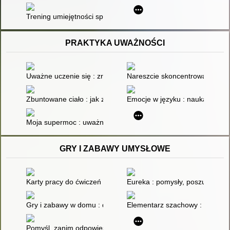
Trening umiejętności społecznych dla dzieci i młodzieży z zes
PRAKTYKA UWAŻNOŚCI
Uważne uczenie się : zredukuj stres i zwiększ produktywność 
Nareszcie skoncentrowani : in
Zbuntowane ciało : jak zrozumieć i oswoić choroby autoimmun
Emocje w języku : nauka rozpo
Moja supermoc : uważność i spokój żabki : historie, gry i zab
GRY I ZABAWY UMYSŁOWE
Karty pracy do ćwiczeń funkcji poznawczych : ćwicz swój umysł
Eureka : pomysły, poszukiwania
Gry i zabawy w domu : dla dzieci i całej rodziny
Elementarz szachowy : program d
Pomyśl, zanim odpowiesz