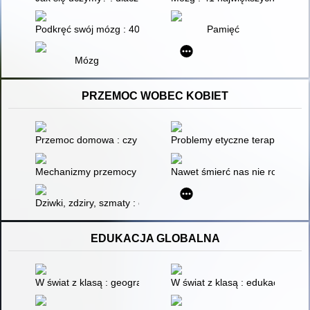
Podkręć swój mózg : 40 przepisów i ponad 60 superproduktów
Pamięć
Mózg
PRZEMOC WOBEC KOBIET
Przemoc domowa : czy można wybaczyć i być razem?
Problemy etyczne terapii par z
Mechanizmy przemocy w rodzinie : z pokolenia na pokolenie
Nawet śmierć nas nie rozłączy
Dziwki, zdziry, szmaty : opowieści o slut-shamingu
EDUKACJA GLOBALNA
W świat z klasą : geografia : edukacja globalna na zajęciach g
W świat z klasą : edukacja glo