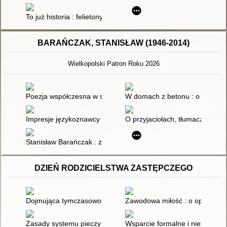
To już historia : felietony o dziejach Polskiego Radia
BARAŃCZAK, STANISŁAW (1946-2014)
Wielkopolski Patron Roku 2026
Poezja współczesna w szkole : interpretacje
W domach z betonu : o "Tryptyk
Impresje językoznawcy i kontestatora w twórczości Stanisław
O przyjaciołach, tłumaczeniach,
Stanisław Barańczak : zestawienie bibliograficzne w wyborze
DZIEŃ RODZICIELSTWA ZASTĘPCZEGO
Dojmująca tymczasowość : ukraińskie placówki opiekuńcze i rodzi
Zawodowa miłość : o opiece na
Zasady systemu pieczy zastępczej – dylematy praktyki
Wsparcie formalne i nieformal