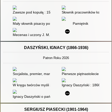
Zawsze pod kopułą : 150 lat Ossolineum
Słownik pracowników książki pol
Mały słownik pisarzy polskich. Cz. 1
Pamiętnik
Mecenas i uczony J. M. Ossoliński i jego działalność historyczn
DASZYŃSKI, IGNACY (1866-1936)
Patron Roku 2026
Socjalista, premier, marszałek Sejmu RP : Ignacy Daszyński (
Pierwsze piętnastolecie Polski n
W kręgu twórców myśli politycznej : zbiór studiów
Ignacy Daszyński : 1866-1936
Ignacy Daszyński o państwie, demokracji i parlamentaryzmie - 
SERGIUSZ PIASECKI (1901-1964)