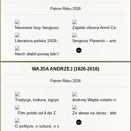
Patron Roku 2026
Nieznane losy Sergiusza Piaseckiego] : fragment książki
Zapiski oficera Armii Czerwonej 
Literatura polska 1918-1975. T. 2,
Sergiusz Piasecki – antykomuni
Niech diabli porwą taki ład : przyczynki do większego studium
WAJDA ANDRZEJ (1926-2016)
Patron Roku 2026
Tradycja, kultura, egzystencja w "Brzezinie " i "Pannach z Wil
Andrzej Wajda ostatni romantyk
Film polski od A do Z
Ze słowa na obraz : lektury szk
O polityce, o sztuce, o sobie