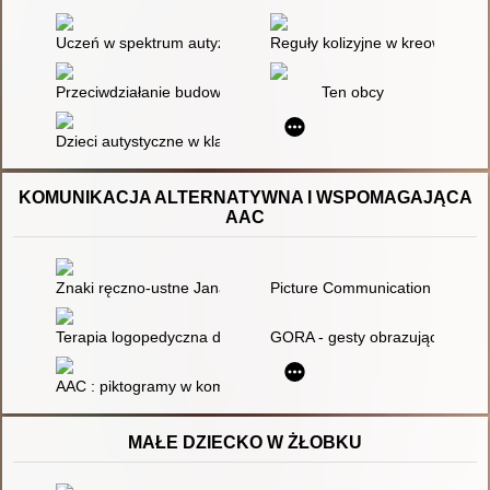
Uczeń w spektrum autyzmu w szkole ogólnodostępnej
Reguły kolizyjne w kreowaniu k
Przeciwdziałanie budowaniu stereotypów w stosunku do dziec
Ten obcy
Dzieci autystyczne w klasach integracyjnych
KOMUNIKACJA ALTERNATYWNA I WSPOMAGAJĄCA
AAC
Znaki ręczno-ustne Jana Siestrzyńskiego jako początek komun
Picture Communication Symbol
Terapia logopedyczna dzieci z zaburzeniami słuchu i mowy : wy
GORA - gesty obrazujące ruchy
AAC : piktogramy w komunikacji i edukacji osób z autyzmem
MAŁE DZIECKO W ŻŁOBKU