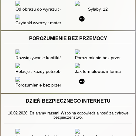
Od obrazu do wyrazu : ćwiczenia wspierające gotowość czytani
Sylaby. 12
Czytanki wyrazy : materiały do nauki czytania metodą sylabow
POROZUMIENIE BEZ PRZEMOCY
Rozwiązywanie konfliktów poprzez porozumienie bez przemocy 
Porozumienie bez przemocy
Relacje : każdy potrzebuje więzi, żeby przetrwać
Jak formułować informację zwro
Porozumienie bez przemocy : o języku serca
DZIEŃ BEZPIECZNEGO INTERNETU
10.02.2026: Działamy razem! Wspólna odpowiedzialność za cyfrowe
bezpieczeństwo.