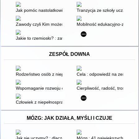
Jak pomóc nastolatkowi w wyborach edukacyjno-zawodowych? :
Tranzycja ze szkoły uczącej zaw
Zawody czyli Kim możesz zostać
Mobilność edukacyjno-zawodo
Jakie to rzemiosło? : zawody dawniej i dziś
ZESPÓŁ DOWNA
Rodzeństwo osób z niepełnosprawnością
Cela : odpowiedź na zespół D
Wspomaganie rozwoju dzieci z zespołem Downa : teoria i prak
Cierpliwość, radość, troska :
Człowiek z niepełnosprawnością intelektualną : praca zbiorowa.
MÓZG: JAK DZIAŁA, MYŚLI I CZUJE
Jak się uczymy? : dlaczego mózgi uczą się lepiej niż komputery
Mózg : 41 największych mitów