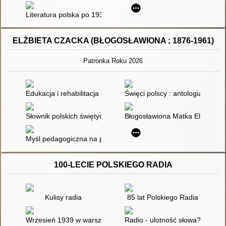
Literatura polska po 1939 roku
ELŻBIETA CZACKA (BŁOGOSŁAWIONA ; 1876-1961)
Patronka Roku 2026
Edukacja i rehabilitacja osób z równoczesną słuchowo-wzroko
Święci polscy : antologia tekstó
Słownik polskich świętych : ilustrowany, podręczny, popularno
Błogosławiona Matka Elżbieta R
Myśl pedagogiczna na przestrzeni wieków : chronologiczny sło
100-LECIE POLSKIEGO RADIA
Kulisy radia
85 lat Polskiego Radia
Wrzesień 1939 w warszawskiej rozgłośni Polskiego Radia
Radio - ulotność słowa?