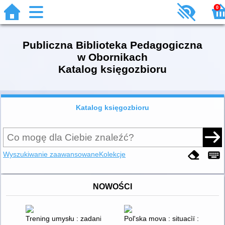
0
Publiczna Biblioteka Pedagogiczna
w Obornikach
Katalog księgozbioru
Katalog księgozbioru
Wyszukiwanie zaawansowane
Kolekcje
NOWOŚCI
Trening umysłu : zadania dla nastolatków
Pol'ska mova : situacìï : bank, l