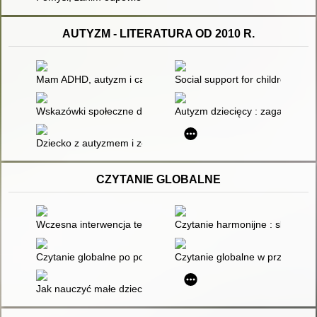
AUTYZM - LITERATURA OD 2010 R.
Mam ADHD, autyzm i całe spektrum możliwości : psychoporadn
Social support for children with
Wskazówki społeczne dla dzieci ze spektrum zaburzeń autystyc
Autyzm dziecięcy : zagadnienia 
Dziecko z autyzmem i zespołem Aspergera w szkole i przedszk
CZYTANIE GLOBALNE
Wczesna interwencja terapeutyczna : stymulacja rozwoju dziec
Czytanie harmonijne : skuteczn
Czytanie globalne po polsku : poradnik dla nauczycieli, rodzic
Czytanie globalne w przedszkolu
Jak nauczyć małe dziecko czytać