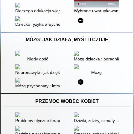
Dlaczego edukacja włączająca nie zawsze jest najlepszym roz
Wybrane uwarunkowania jakości
Dziecko ryzyka a wychowanie : elementarz dla rodziców
MÓZG: JAK DZIAŁA, MYŚLI I CZUJE
Nigdy dość
Mózg dziecka : poradnik dla ro
Neuronawyki : jak dzięki neuroplastyczności zmienić swój móz
Mózg
Mózg psychopaty : intrygujące spojrzenie na ciemną stronę u
PRZEMOC WOBEC KOBIET
Problemy etyczne terapii par z doświadczeniem przemocy : pom
Dziwki, zdziry, szmaty : opowie
Rodzina z problemem przemocy jako środowisko potencjalnie w
Przemoc wobec kobiet jako wyz