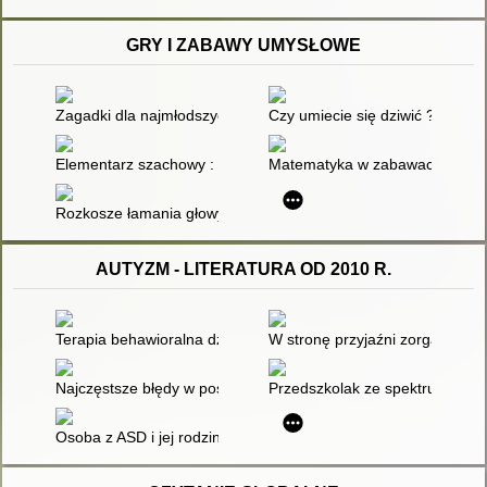
GRY I ZABAWY UMYSŁOWE
Zagadki dla najmłodszych : materiały metodyczne
Czy umiecie się dziwić ? : mate
Elementarz szachowy : program dla szkół i przedszkoli. Cz. 1
Matematyka w zabawach i grac
Rozkosze łamania głowy
AUTYZM - LITERATURA OD 2010 R.
Terapia behawioralna dzieci z autyzmem : teoria, badania i pr
W stronę przyjaźni zorganizow
Najczęstsze błędy w postępowaniu z rodzicami dzieci autystyc
Przedszkolak ze spektrum aut
Osoba z ASD i jej rodzina w procesie usamodzielniania : mie