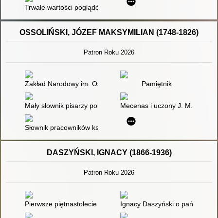
Trwałe wartości poglądów pedagogicznych Stanisława Staszic
OSSOLIŃSKI, JÓZEF MAKSYMILIAN (1748-1826)
Patron Roku 2026
Zakład Narodowy im. Ossolińskich we Lwowie
Pamiętnik
Mały słownik pisarzy polskich. Cz. 1
Mecenas i uczony J. M. Ossolińsk
Słownik pracowników książki polskiej
DASZYŃSKI, IGNACY (1866-1936)
Patron Roku 2026
Pierwsze piętnastolecie Polski niepodległej : zarys dziejów pol
Ignacy Daszyński o państwie, d