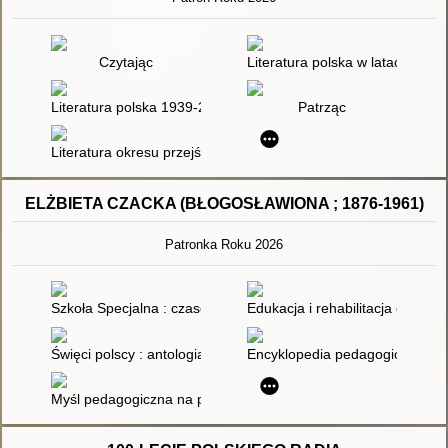
Czytając
Literatura polska w latach II wo
Literatura polska 1939-2009
Patrząc
Literatura okresu przejściowego 1975-1996
ELŻBIETA CZACKA (BŁOGOSŁAWIONA ; 1876-1961)
Patronka Roku 2026
Szkoła Specjalna : czasopismo poświęcone pedagogice specjalne
Edukacja i rehabilitacja osób 
Święci polscy : antologia tekstów literackich o polskich świętyc
Encyklopedia pedagogiczna XXI 
Myśl pedagogiczna na przestrzeni wieków : chronologiczny sło