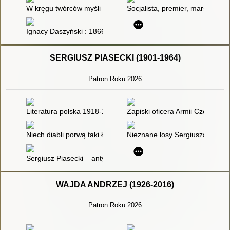
W kręgu twórców myśli politycznej : zbiór studiów
Socjalista, premier, marszałek
Ignacy Daszyński : 1866-1936
SERGIUSZ PIASECKI (1901-1964)
Patron Roku 2026
Literatura polska 1918-1975. T. 2,
Zapiski oficera Armii Czerwonej 
Niech diabli porwą taki ład : przyczynki do większego studium
Nieznane losy Sergiusza Piaseck
Sergiusz Piasecki – antykomunista
WAJDA ANDRZEJ (1926-2016)
Patron Roku 2026