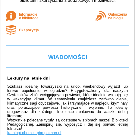
biblioteki i skorzystania z dodatkowych możliwości.
Informacje
Ogłoszenia
o bibliotece
na blogu
Ekspozycja
WIADOMOŚCI
Lektury na letnie dni
Szukasz idealnej towarzyszki na urlop, weekendowy wyjazd lub
leniwe popołudnie w ogrodzie? Przygotowaliśmy dla naszych
Czytelników zbiór wciągających powieści, które idealnie wpisują się
w wakacyjny klimat. W zestawieniu znajdziesz zarówno ciepłe,
klimatyczne sagi obyczajowe, jak i trzymające w napięciu kryminały
oraz poruszające powieści historyczne i wojenne. To idealny
drogowskaz dla każdego, kto chce spakować do walizki dobrą
literaturę.
Wszystkie polecane tytuły są dostępne w zbiorach naszej Biblioteki
Pedagogicznej. Zainspiruj się, wypożycz i daj się porwać letniej
lekturze!
katalogi.oborniki.pbp.poznan.pl