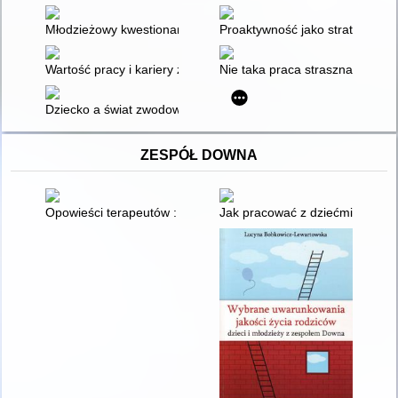
Młodzieżowy kwestionariusz zainteresowań zawodowych - MŁ
Proaktywność jako strategia do
Wartość pracy i kariery zawodowej młodzieży studiującej
Nie taka praca straszna, jak ją 
Dziecko a świat zwodowy, czyli o nieobecnym polu eksploracji
ZESPÓŁ DOWNA
Opowieści terapeutów : [autyzm, uszkodzenia organiczne, cho
Jak pracować z dziećmi o spec