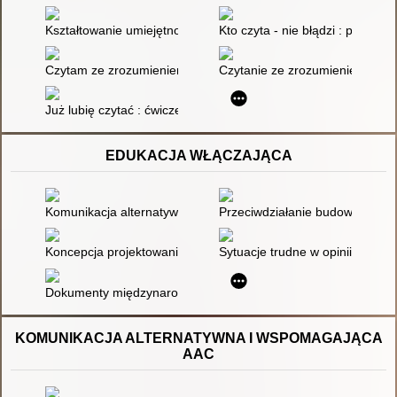
Kształtowanie umiejętności czytania ze zrozumieniem
Kto czyta - nie błądzi : podręc
Czytam ze zrozumieniem i rozwiązuję zadania : testy dla uczni
Czytanie ze zrozumieniem i św
Już lubię czytać : ćwiczenia w czytaniu ze zrozumieniem dla 
EDUKACJA WŁĄCZAJĄCA
Komunikacja alternatywna i wspomagająca w pracy z dzieckie
Przeciwdziałanie budowaniu st
Koncepcja projektowania uniwersalnego w edukacji
Sytuacje trudne w opinii nauczyc
Dokumenty międzynarodowe i polskie akty prawne w sprawie ks
KOMUNIKACJA ALTERNATYWNA I WSPOMAGAJĄCA
AAC