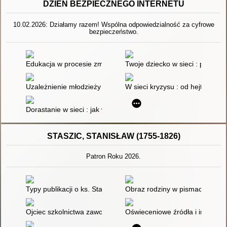
DZIEŃ BEZPIECZNEGO INTERNETU
10.02.2026: Działamy razem! Wspólna odpowiedzialność za cyfrowe
bezpieczeństwo.
Edukacja w procesie zmiany społecznej : o praktycznym zaan
Twoje dziecko w sieci : przewo
Uzależnienie młodzieży od Internetu : uwarunkowania społeczne
W sieci kryzysu : od hejtu do
Dorastanie w sieci : jak wspierać i chronić dziecko dojrzewają
STASZIC, STANISŁAW (1755-1826)
Patron Roku 2026.
Typy publikacji o ks. Stanisławie Staszicu i jego działalności
Obraz rodziny w pismach Stani
Ojciec szkolnictwa zawodowego
Oświeceniowe źródła i inspirac