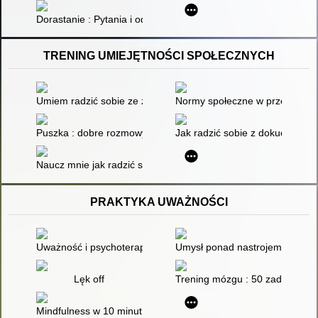
Dorastanie : Pytania i odpowiedzi
TRENING UMIEJĘTNOŚCI SPOŁECZNYCH
Umiem radzić sobie ze złością : ćwiczenia dla dzieci : 40 zad
Normy społeczne w przedszkolu 
Puszka : dobre rozmowy na ważne tematy. Cz. 2
Jak radzić sobie z dokuczaniem?
Naucz mnie jak radzić sobie z emocjami, komunikować się, znal
PRAKTYKA UWAŻNOŚCI
Uważność i psychoterapia
Umysł ponad nastrojem : zmień
Lęk off
Trening mózgu : 50 zadań wzma
Mindfulness w 10 minut : 71 prostych nawyków, które pomogą Ci