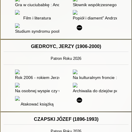
Gra w ciuciubabkę : Andrzeja Wajdy adaptacja "Panien z Wilka
Słownik współczesnego teatru : t
Film i literatura
Popiół i diament" Andrzeja Waj
Studium syndromu poobozowego: "Krajobraz po bitwie"
GIEDROYC, JERZY (1906-2000)
Patron Roku 2026
Rok 2006 - rokiem Jerzego Giedroycia : quiz dotyczący postaci
Na kulturalnym froncie : anali
Na osobnej wyspie czy wśród innych narodów
Archiwalia do dziejów polskiej e
Atakować książką
CZAPSKI JÓZEF (1896-1993)
Patron Roku 2026