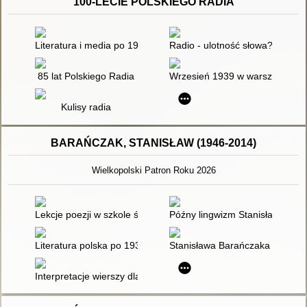
100-LECIE POLSKIEGO RADIA
Literatura i media po 1989 roku
Radio - ulotność słowa?
85 lat Polskiego Radia
Wrzesień 1939 w warszawskiej 
Kulisy radia
BARAŃCZAK, STANISŁAW (1946-2014)
Wielkopolski Patron Roku 2026
Lekcje poezji w szkole średniej : propozycje analiz i interpreta
Późny lingwizm Stanisława Bara
Literatura polska po 1939 roku
Stanisława Barańczaka wiersz 
Interpretacje wierszy dla klas licealnych