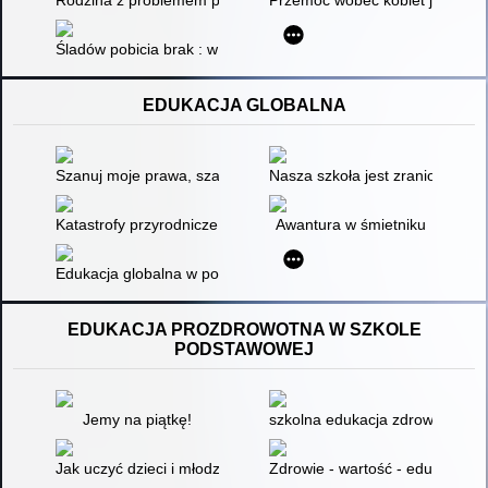
Śladów pobicia brak : w pułapce przemocy domowej / Rachel L
EDUKACJA GLOBALNA
Szanuj moje prawa, szanuj moją godność. Moduł 4,
Nasza szkoła jest zraniona : M
Katastrofy przyrodnicze
Awantura w śmietniku
Edukacja globalna w polskich szkołach, czyli refleksje nad po
EDUKACJA PROZDROWOTNA W SZKOLE
PODSTAWOWEJ
Jemy na piątkę!
szkolna edukacja zdrowotna : s
Jak uczyć dzieci i młodzież zdrowego stylu życia? : edukacja 
Zdrowie - wartość - edukacja