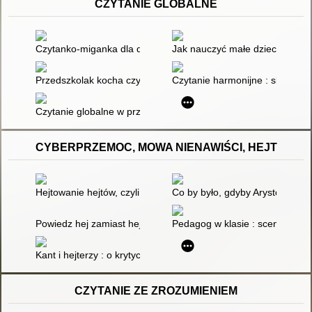
CZYTANIE GLOBALNE
Czytanko-miganka dla dzieci niemówiących. Cz. 1
Jak nauczyć małe dziecko czyt
Przedszkolak kocha czytać : czytanie symultaniczne
Czytanie harmonijne : skuteczn
Czytanie globalne w przedszkolu : jak to robić?
CYBERPRZEMOC, MOWA NIENAWIŚCI, HEJT
Hejtowanie hejtów, czyli jak radzimy sobie z mową nienawiści w
Co by było, gdyby Arystofanes
Powiedz hej zamiast hejt : scenariusz zajęć na temat przeciw
Pedagog w klasie : scenariusze
Kant i hejterzy : o krytycyzmie literackim i hejterstwie w opar
CZYTANIE ZE ZROZUMIENIEM