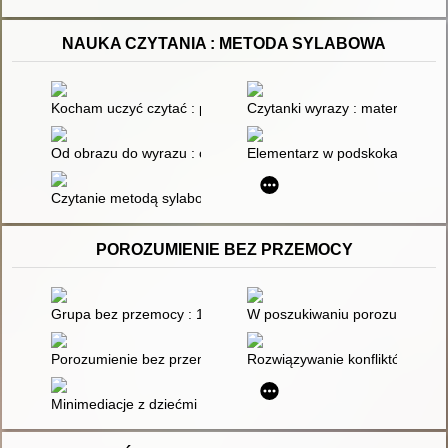
NAUKA CZYTANIA : METODA SYLABOWA
Kocham uczyć czytać : poradnik dla rodziców i nauczycieli
Czytanki wyrazy : materiały do
Od obrazu do wyrazu : ćwiczenia wspierające gotowość czytani
Elementarz w podskokach
Czytanie metodą sylabową : karty pracy w szkole i w domu
POROZUMIENIE BEZ PRZEMOCY
Grupa bez przemocy : 162 zabawy i ćwiczenia dla dzieci w wi
W poszukiwaniu porozumienia 
Porozumienie bez przemocy
Rozwiązywanie konfliktów popr
Minimediacje z dziećmi : o dzieleniu się, docenianiu, przepra