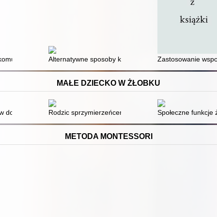
łecznej osób z niepełnosprawnością oraz budowania społeczeństwa inkl
munikacji : znaki i strategie wizualne w usprawnianiu społecznego zr
Alternatywne sposoby komunikacji w pracy pedagoga
Zastosowanie wspo
MAŁE DZIECKO W ŻŁOBKU
ie opieki i wychowania
w do przedszkola
Rodzic sprzymierzeńcem w opiece i wychowaniu
Społeczne funkcje ż
METODA MONTESSORI