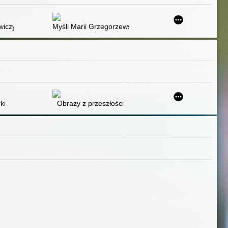
resją
wiczymy buzie czyli Zabawy logopedyczne dla dzieci
Myśli Marii Grzegorzewskiej
ki
Obrazy z przeszłości