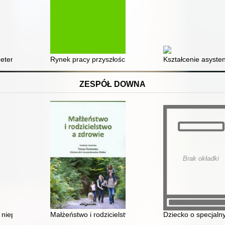
a temat rozwoju osobistego i zawodowego
etencji społecznych wobec oczekiwań rynku pracy
Rynek pracy przyszłości : na co się przygotować?
Kształcenie asyste
ZESPÓŁ DOWNA
Brak okładki
ieku przedszkolnym
 niepełnosprawnością
Małżeństwo i rodzicielstwo a zdrowie
Dziecko o specjaln