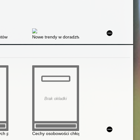
ntów osoby niepełnosprawnej jako przykład wielowymiarowej współpracy 
Nowe trendy w doradztwie personalnym i zawodowym
Brak okładki
ych potrzebach edukacyjnych
Cechy osobowości chłopców z zespołem Downa w wiek