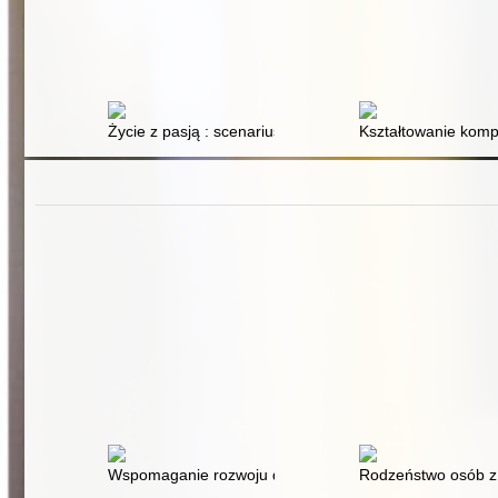
Życie z pasją : scenariusz edukacyjny dla młodzieży n
Kształtowanie komp
Wspomaganie rozwoju dziecka z zespołem Downa w w
Rodzeństwo osób z