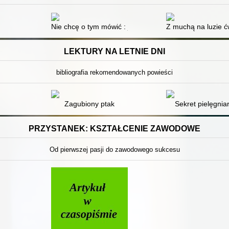
dowiskowej : pamięci Marii Einhorn-Susułowskiej
Nie chcę o tym mówić : jak poradzić sobie z męską dep
Z muchą na luzie ć
LEKTURY NA LETNIE DNI
bibliografia rekomendowanych powieści
Zagubiony ptak
Sekret pielęgniar
PRZYSTANEK: KSZTAŁCENIE ZAWODOWE
Od pierwszej pasji do zawodowego sukcesu