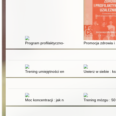
Program profilaktyczno-wychowawczy dla uczniów klas I
Promocja zdrowia i 
Trening umiejętności emocjonalnych i społecznych dzieci
Uwierz w siebie : k
Moc koncentracji : jak nauczyć się trudnej sztuki skupi
Trening mózgu : 50