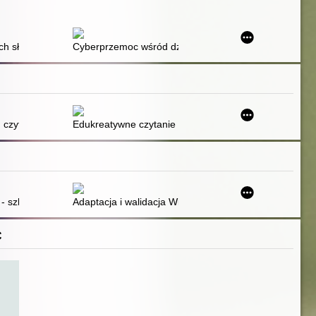
h słów : kilka uwag o niezmiennych mechanizmach mowy nienawiści
Cyberprzemoc wśród dzieci i młodzieży w środowisku 
owej
tania ze zrozumieniem dla klas IV-VI szkoły podstawowej
 czytania ze zrozumieniem do potrzeb i możliwości uczniów z zaburz
Edukreatywne czytanie ze zrozumieniemy
sonality in inclusive education
- szkoła integracji : od idei do praktyki edukacyjnej
Adaptacja i walidacja Wielowymiarowej Skali Postaw w
C