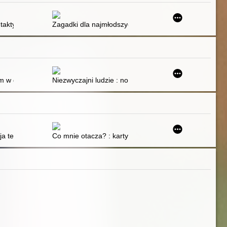
ie tylko
taktyka i strategia
Zagadki dla najmłodszych : materiały metodyczne
ie i działanie
 twojemu dziecku rozwinąć potrzebne umiejętności i w pełni wykorzyst
 w grupie integracyjnej
Niezwyczajni ludzie : nowe spojrzenie na autyzm
łych dzieci oraz uczniów z trudnościami
a terapeutyczna : stymulacja rozwoju dziecka : od noworodka do 6 rok
Co mnie otacza? : karty pracy dla uczniów ze specjal