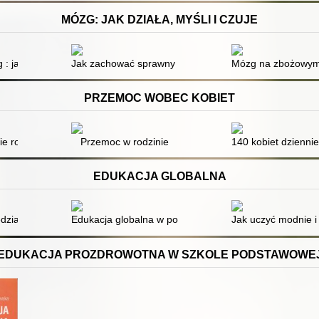
MÓZG: JAK DZIAŁA, MYŚLI I CZUJE
 : jak lepiej go zrozumieć i utrzymać w zdrowiu
Jak zachować sprawny umysł przez całe życie : proste
Mózg na zbożowym 
PRZEMOC WOBEC KOBIET
mocy
ie rozłączy
Przemoc w rodzinie
140 kobiet dzienni
EDUKACJA GLOBALNA
ego kraju półperyferyjnego
zialnie : materiały dla nauczycieli
Edukacja globalna w polskich szkołach, czyli refleksj
Jak uczyć modnie i
EDUKACJA PROZDROWOTNA W SZKOLE PODSTAWOWE