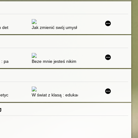
 ćwiczenia mózgu na każdy dzień. Cz. 2
detoksie : zaskakująca prawda o pszenicy, węglowodanach i cukrze -
Jak zmienić swój umysł : czego nowe badania nad psyc
e : pandemia kobietobójstwa
Beze mnie jesteś nikim : przemoc w polskich domach
e nad pozaformalną zmianą w oświacie w trzech ujęciach
 etycznie? : przewodnik dla nauczycielii wykładowców z zakresu globaln
W świat z klasą : edukacja globalna na zajęciach pr
J