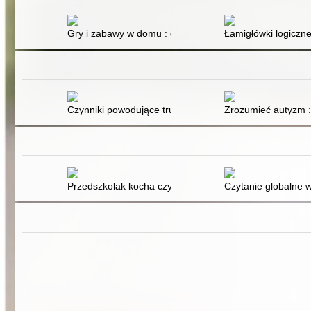
Gry i zabawy w domu : dla dzieci i całej rodziny
Łamigłówki logiczn
Czynniki powodujące trudności z przyjmowaniem pokarm
Zrozumieć autyzm :
Przedszkolak kocha czytać : czytanie symultaniczne
Czytanie globalne w