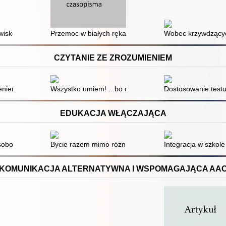
rak spójnego systemu zwalczania przestępstw z nienawiści w Polsce
jawisko, uwarunkowania, kluczowe problemy
Przemoc w białych rękawiczkach
Wobec krzywdzącyc
CZYTANIE ZE ZROZUMIENIEM
anie ze zrozumieniem oraz funkcje poznawcze
iem i rozwiązuję zadania : testy dla uczniów III klasy szkoły podstaw
Wszystko umiem! ...bo czytam i rozumiem : trening czy
Dostosowanie testu
EDUKACJA WŁĄCZAJĄCA
obowości w edukacji dla wszystkich = The model and assessment of per
Bycie razem mimo różnic
Integracja w szkole 
KOMUNIKACJA ALTERNATYWNA I WSPOMAGAJĄCA AA