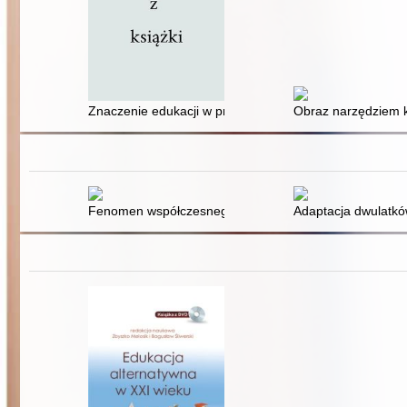
Znaczenie edukacji w procesie wspierania inkluzji spo
Obraz narzędziem ko
Fenomen współczesnego ojcostwa - rola ojców w proces
Adaptacja dwulatkó