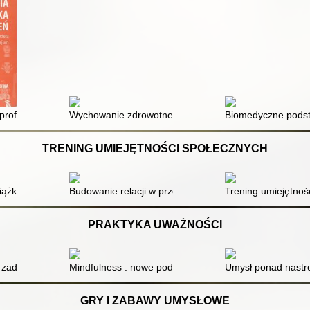
-III szkoły podstawowej
profilaktyka uzależnień : przewodnik nauczyciela szkoły podstawowej 
Wychowanie zdrowotne w edukacji matematycznej dla k
Biomedyczne podsta
TRENING UMIEJĘTNOŚCI SPOŁECZNYCH
 : karty terapeutyczne i karty pracy
siążka, która dodaje pewności
Budowanie relacji w przestrzeni edukacyjnej
Trening umiejętnoś
PRAKTYKA UWAŻNOŚCI
ania uwagi
 zadań wzmacniających lewą i prawą półkulę
Mindfulness : nowe podejście do uważności
Umysł ponad nastro
GRY I ZABAWY UMYSŁOWE