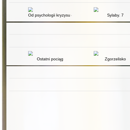
Od psychologii kryzysu do interwencji kryzysowej i śro
Sylaby. 7
Ostatni pociąg
Zgorzelisko