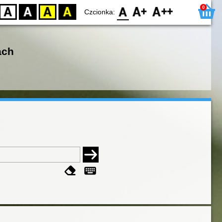
0
D
BW
YB
BY
F0
F1
F2
Czcionka:
ach