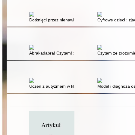
Dotknięci przez nienawiść, zapomniani przez prawo : b
Cyfrowe dzieci : z
Abrakadabra! Czytam! : ćwiczenia usprawniające czyt
Czytam ze zrozumien
Uczeń z autyzmem w klasie szkolnej
Model i diagnoza os