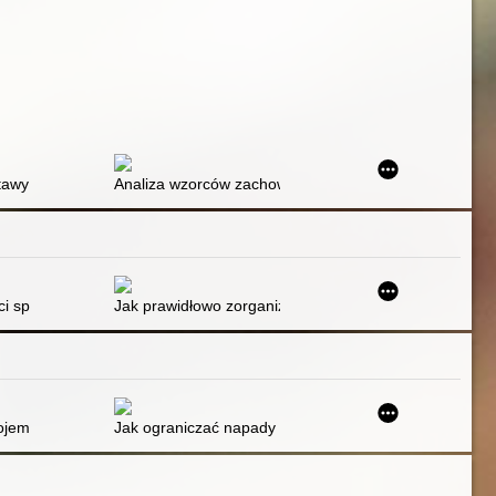
i gimnazjum
las 4-6 szkoły podstawowej : (propozycje zadań)
wy kształcenia i wychowania : podręcznik akademicki
Analiza wzorców zachowania zdrowotnego dzieci i młod
ci społecznych dla dzieci i młodzieży z zespołem Aspergera z trudnośc
Jak prawidłowo zorganizować zajęcia TUS? : praktyc
jem : zmień nastrój poprzez zmianę sposobu myślenia
Jak ograniczać napady złości u dziecka i zyskać spokó