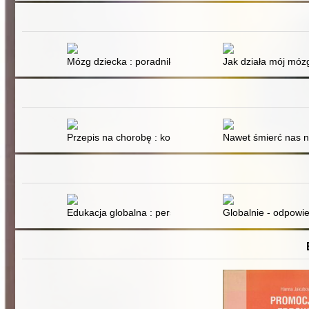
Mózg dziecka : poradnik dla rodziców
Jak działa mój mózg
Przepis na chorobę : konsekwencje doznawiania prze
Nawet śmierć nas n
Edukacja globalna : perspektywa Polski jako europejski
Globalnie - odpowied