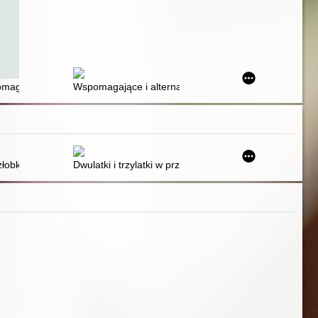
uzyjnego
ozumienia i komunikacji osób z ASD
magających i alternatywnych metod komunikacji (AAC apporoache) w t
Wspomagające i alternatywne metody porozumiewania 
łobków i przedszkoli : obecnie i w przeszłości
Dwulatki i trzylatki w przedszkolu i w domu : jak świa