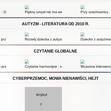
e : 160 wyzwań dla mózgu
Piękny umysł nie ma wieku : łamigłówki dla seniorów i n
Przy szachownicy : 
AUTYZM - LITERATURA OD 2010 R.
ów u dzieci z zaburzeniami ze spektrum autyzmu : właściwe rozpoznan
 przewodnik dla rodziców
Rozwój dziecka z autyzmem : 90 ćwiczeń, które pomogą
Dziecko z autyzmem
CZYTANIE GLOBALNE
 przedszkolu : jak to robić?
Czytanie harmonijne : skuteczna nauka czytania dla ma
Wczesna interwencj
CYBERPRZEMOC, MOWA NIENAWIŚCI, HEJT