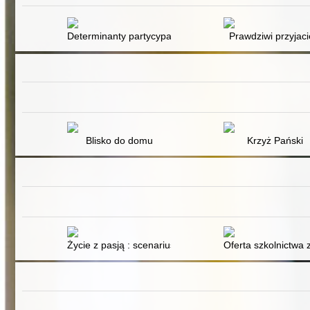
Determinanty partycypacji wyborczej młodych Polaków
Prawdziwi przyjaci
Blisko do domu
Krzyż Pański
Życie z pasją : scenariusz edukacyjny dla młodzieży n
Oferta szkolnictw