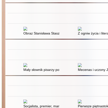
Obraz Stanisława Staszica w czasopismach z lat 1995
Z ogniw życia i lite
Mały słownik pisarzy polskich. Cz. 1
Mecenas i uczony J.
Socjalista, premier, marszałek Sejmu RP : Ignacy Dasz
Pierwsze piętnastole