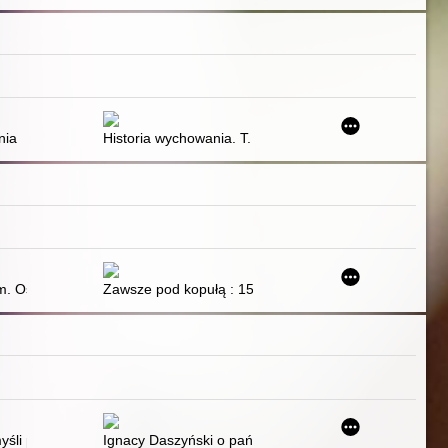
ności
nia
Historia wychowania. T. 2
m. Ossolińskich we Lwowie
Zawsze pod kopułą : 150 lat Ossolineum
li politycznej : zbiór studiów
Ignacy Daszyński o państwie, demokracji i parlamentar