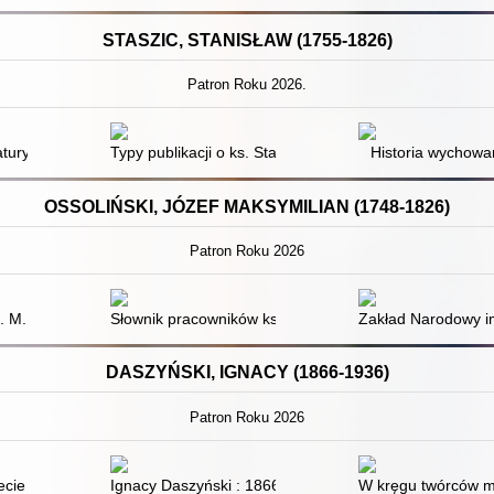
STASZIC, STANISŁAW (1755-1826)
Patron Roku 2026.
-2004
ratury : rozprawy
Typy publikacji o ks. Stanisławie Staszicu i jego działal
Historia wychowa
OSSOLIŃSKI, JÓZEF MAKSYMILIAN (1748-1826)
Patron Roku 2026
 M. Ossoliński i jego działalność historycznoliteracka
Słownik pracowników książki polskiej
Zakład Narodowy i
DASZYŃSKI, IGNACY (1866-1936)
Patron Roku 2026
yński (1866-1936)
cie Polski niepodległej : zarys dziejów politycznych
Ignacy Daszyński : 1866-1936
W kręgu twórców myś