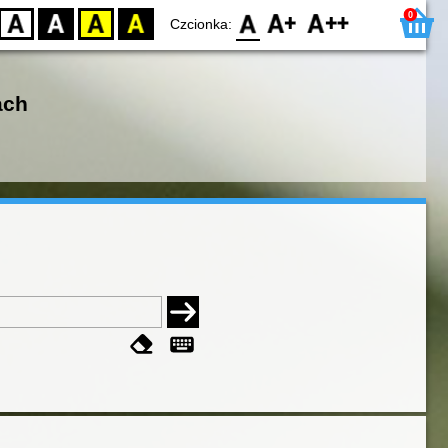
0
D
BW
YB
BY
F0
F1
F2
Czcionka:
ach