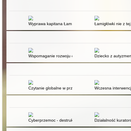
Wyprawa kapitana Łamigłowy w krainę geografii
Łamigłówki nie z tej
Wspomaganie rozwoju dziecka w spektrum autyzmu : po
Dziecko z autyzmem
Czytanie globalne w przedszkolu : jak to robić?
Wczesna interwencj
Cyberprzemoc - destrukcyjne zjawisko w cyberkulturze
Działalność kurator