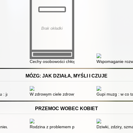
Brak okładki
ualność osób z zespołem Downa
Cechy osobowości chłopców z zespołem Downa w wiek
Wspomaganie rozwo
MÓZG: JAK DZIAŁA, MYŚLI I CZUJE
je świat na zagładę
 : jak przechytrzyć własny mózg i przestać się zamartwiać
W zdrowym ciele zdrowy mózg
Gupi muzg : w co 
PRZEMOC WOBEC KOBIET
y : pomiędzy teorią a praktyką. Cz. 1
nieustanne poszukiwanie najlepszych rozwiązań prawnych
Rodzina z problemem przemocy jako środowisko potencj
Dziwki, zdziry, szm