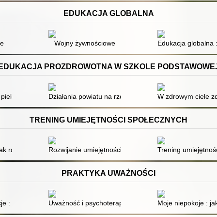
EDUKACJA GLOBALNA
ne
ie
Wojny żywnościowe
Edukacja globalna 
EDUKACJA PROZDROWOTNA W SZKOLE PODSTAWOWE
 pielęgnuje, doskonałym zdrowiem się cechuje!
Działania powiatu na rzecz zdrowego stylu życia
W zdrowym ciele zd
TRENING UMIEJĘTNOŚCI SPOŁECZNYCH
ning umiejętności społecznych dostosowany do potrzeb każdej grupy
jak radzić sobie z lękiem społecznym
Rozwijanie umiejętności społecznych : jak prowadzić z
Trening umiejętnośc
PRAKTYKA UWAŻNOŚCI
y i zabawy mindfulness
je : ćwiczenia z akceptacji i uważności dla osób zmagających się z na
Uważność i psychoterapia
Moje niepokoje : ja