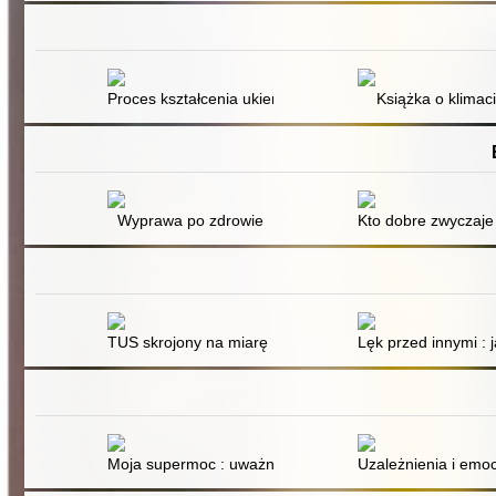
Proces kształcenia ukierunkowany na wartości społecz
Książka o klimac
Wyprawa po zdrowie
Kto dobre zwyczaje
TUS skrojony na miarę : jak planować i realizować tre
Lęk przed innymi : 
Moja supermoc : uważność i spokój żabki : historie, gr
Uzależnienia i emoc