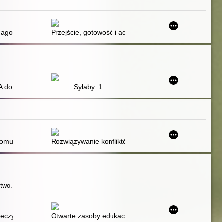
wo
ztałceniu przedszkolnym dzieci z wadą słuchu
dagogiki Montessori
Przejście, gotowość i adaptacja jako znaczące kategor
 czytania i czytanie sylabowe
 A do Z metodą sylabową
Sylaby. 1
racy indywidualnej i grupowej oraz dla szkół
 komunikacja bez przemocy
Rozwiązywanie konfliktów poprzez porozumienie bez p
two.
interakcjach "online" : nowe możliwości dla dydaktyki języków obcych
zeczywistością : jak sztuczna inteligencja i wirtualne światy przejmują 
Otwarte zasoby edukacyjne w perspektywie pedagogic