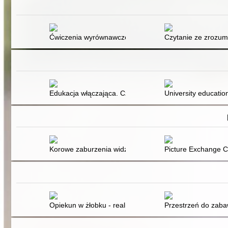
Ćwiczenia wyrównawcze dla uczniów z trudnościami w n
Czytanie ze zrozum
Edukacja włączająca. Cz. 2
University education
Korowe zaburzenia widzenia (CVI) a AAC
Picture Exchange C
Opiekun w żłobku - realizacja funkcji opiekuńczej i wy
Przestrzeń do zabaw