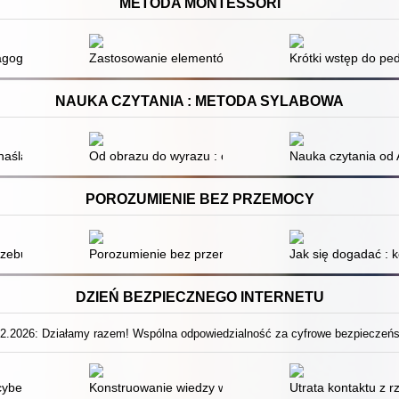
METODA MONTESSORI
agogiczny Marii Montessori w rewalidacji dzieci upośledzonych umysło
Zastosowanie elementów metody Marii Montessori w ks
Krótki wstęp do pe
NAUKA CZYTANIA : METODA SYLABOWA
naśladowcze
Od obrazu do wyrazu : ćwiczenia wspierające gotowość
Nauka czytania od
POROZUMIENIE BEZ PRZEMOCY
rzebuje więzi, żeby przetrwać
Porozumienie bez przemocy : ćwiczenia : materiały do p
Jak się dogadać :
DZIEŃ BEZPIECZNEGO INTERNETU
02.2026: Działamy razem! Wspólna odpowiedzialność za cyfrowe bezpieczeńs
cyberuzależnienia
Konstruowanie wiedzy w pisemnych i asynchronicznych 
Utrata kontaktu z r