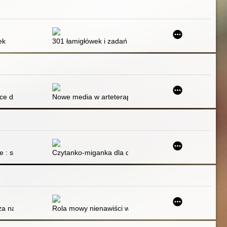
ek
301 łamigłówek i zadań logicznych dla dzieci
e dzieci ze spektrum autyzmu : jak sprostać wyzwaniom i pomóc dzieck
Nowe media w arteterapii
u życia
 rodziców i terapeutów
e : skuteczna nauka czytania dla małych dzieci oraz uczniów z trudnoś
Czytanko-miganka dla dzieci niemówiących. Cz. 1
a najmłodszych - nie tylko w dobie pandemii
Rola mowy nienawiści w zjawiskach dyskryminacji i sty