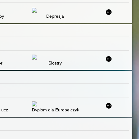
ocjach : dla dzieci i dla rodziców trochę też cz.6
by
Depresja
ór
Siostry
y
ra edukacji całożyciowej? : analiza potencjału
y uczącej zawodu na rynek pracy w kontekście kompetencji przyszłości i
Dyplom dla Europejczyka : egzamin potwierdzający kwal