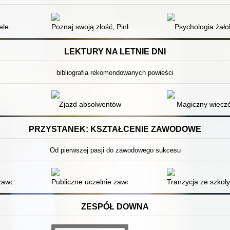
ele
Poznaj swoją złość, Pinku! : książka o złości i innych em
Psychologia żało
LEKTURY NA LETNIE DNI
bibliografia rekomendowanych powieści
Zjazd absolwentów
Magiczny wiecz
PRZYSTANEK: KSZTAŁCENIE ZAWODOWE
Od pierwszej pasji do zawodowego sukcesu
a temat rozwoju osobistego i zawodowego
a zawodowego w kontekście wyborów edukacyjno-zawodowych młodzież
Publiczne uczelnie zawodowe szansą na regionalne cent
Tranzycja ze szkoł
ZESPÓŁ DOWNA