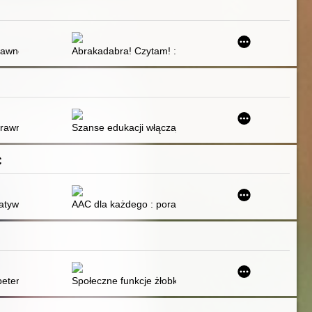
 języku słowackim
em dla uczniów szkoły podstawowej i gimnazjum
bawne historyjki i ćwiczenia ortograficzne kształcące umiejętność czyta
Abrakadabra! Czytam! : ćwiczenia usprawniające czyt
ate School of Higher Education in Biała Podlaska
 systemu kształcenia uczniów o specjalnych potrzebach edukacyjnych
rawne w dialogowej strategii edukacyjnej
Szanse edukacji włączającej w szkołach ogólnodostęp
C
unikowania się dzieci z zaburzeniami ze spektrum autyzmu
owana przestrzeń : kluczowe elementy indywidualnych systemów komun
atywna i wspomagająca : po co o niej uczyć?
AAC dla każdego : poradnik dla rodziców i terapeutów
ajać w zabawie
petencji związanych z samodzielnością samoobsługową małych dzieci
Społeczne funkcje żłobków i przedszkoli : obecnie i w 