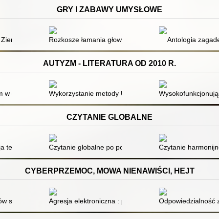
GRY I ZABAWY UMYSŁOWE
 Ziemi
Rozkosze łamania głowy
Antologia zagad
AUTYZM - LITERATURA OD 2010 R.
radnik dla rodziców i terapeutów
 w grupie integracyjnej
Wykorzystanie metody Ułatwionej Komunikacji
Wysokofunkcjonując
CZYTANIE GLOBALNE
a terapeutyczna : stymulacja rozwoju dziecka : od noworodka do 6 rok
Czytanie globalne po polsku : poradnik dla nauczycieli,
Czytanie harmonijn
CYBERPRZEMOC, MOWA NIENAWIŚCI, HEJT
ów sądowych w obszarze profilaktyki zagrożeń w cyberprzestrzeni
Agresja elektroniczna : program zajęć dla uczniów
Odpowiedzialność z