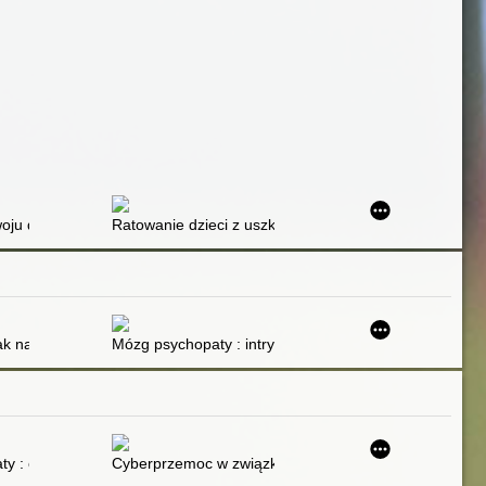
u 12-14 lat, ich rówieśników niepełnosprwnych umysłowo bez zespoł
ju dziecka z zespołem Downa w wieku przedszkolnym
Ratowanie dzieci z uszkodzeniem mózgu : [porażenie
tak naprawdę pogrywa twoja głowa?
Mózg psychopaty : intrygujące spojrzenie na ciemną s
alnie wykluczające kobiety ofiary z uczestnictwa społecznego
aty : opowieści o slut-shamingu
Cyberprzemoc w związkach : jak sobie z nią radzić