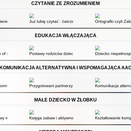
CZYTANIE ZE ZROZUMIENIEM
auce czytania i pisania : ćwiczenia wyrównawcze klasa 1-4
ieniem i świadomość fonemowa młodzieży z dysleksją : wyniki badań w
Już lubię czytać : ćwiczenia w czytaniu ze zrozumieni
Ortografki czyli Za
EDUKACJA WŁĄCZAJĄCA
 of students with disabilities with the example of Pope John Paul II St
Postawy rodziców dzieci o prawidłowym rozwoju wobec
Dziecko niepełnosp
KOMUNIKACJA ALTERNATYWNA I WSPOMAGAJĄCA AA
ommunication System (PECS) jako metoda rozwijania umiejętności kom
Przygotowani partnerzy komunikacyjni oraz zorganiz
Komunikacja altern
MAŁE DZIECKO W ŻŁOBKU
chowawczej
y w żłobku : potrzeby rozwojowe małych dzieci : o tym, jak je zaspok
Księga zabaw i aktywności : leksykon rozwoju dziecka
Kształtowanie kom