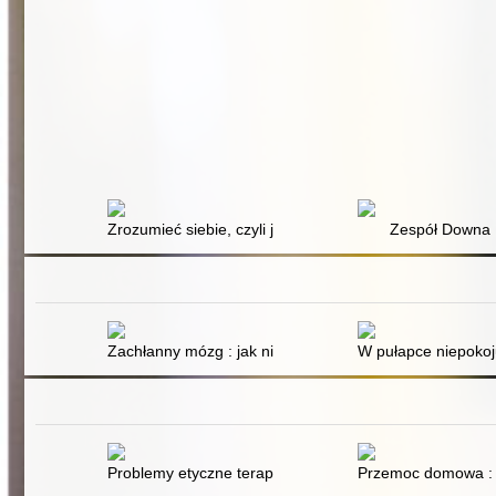
Zrozumieć siebie, czyli jak w praktyce wspierać seks
Zespół Downa
Zachłanny mózg : jak nienasycony homo sapiens skazu
W pułapce niepokoju
Problemy etyczne terapii par z doświadczeniem przemoc
Przemoc domowa : 