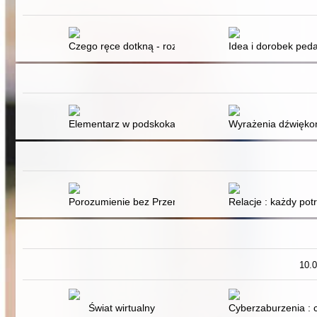
Czego ręce dotkną - rozum zapamięta
Idea i dorobek ped
Elementarz w podskokach
Wyrażenia dźwięko
Porozumienie bez Przemocy w szkole
Relacje : każdy pot
10.
Świat wirtualny
Cyberzaburzenia : 