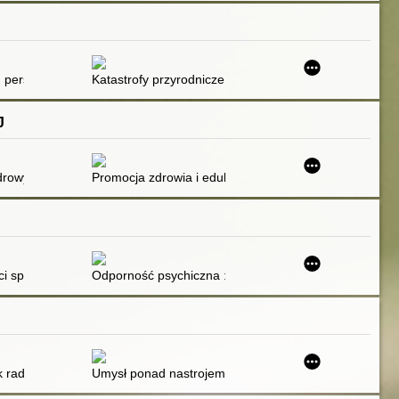
: perspektywa Polski jako europejskiego kraju półperyferyjnego
Katastrofy przyrodnicze
J
rowy duch : scenariusz zajęć
Promocja zdrowia i edukacja zdrowotna : obowiązek c
ajęcia TUS
i społecznych dzieci i młodzieży. Cz. 2
Odporność psychiczna : dręczenie, wykluczenie, dokucza
łogiem
k radzić sobie z lękiem i stresem, wykorzystując techniki uważności : 55
Umysł ponad nastrojem : zmień nastrój poprzez zmia