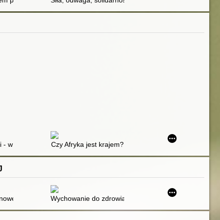
ych rozwiązań prawnych
m przemocy jako środowisko potencjalnie wykluczające kobiety ofiary
Siła, odwaga, solidarność : upełnomocnienie jako skute
etycznego zarysu na tle powszechnym
- w stronę odpowiedzialnej turystyki : przykłady z Nigru i Sierra Leone
Czy Afryka jest krajem?
J
a a praktyką szkolną
nowe zadania edukacyjne dla bibliotek szkolnych
Wychowanie do zdrowia