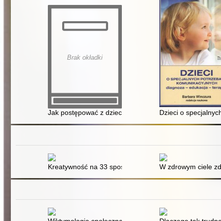
Brak okładki
Jak postępować z dzieckiem z uszkodzeniem mózgu cz
Dzieci o specjalnyc
Kreatywność na 33 sposoby : odkryj swój twórczy poten
W zdrowym ciele z