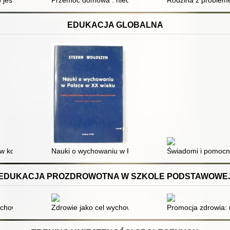
 jest odejść : narracje kobiet doświadczających przemocy
Przemoc domowa : nieustanne poszukiwanie najlepsz
Rodzina z probleme
EDUKACJA GLOBALNA
i w komiksie. Cz. 4
Nauki o wychowaniu w Polsce w XX wieku; próba synt
Świadomi i pomocni 
EDUKACJA PROZDROWOTNA W SZKOLE PODSTAWOWE
gicznych
ychowania
Zdrowie jako cel wychowania fizycznego : miedzy teori
Promocja zdrowia: 