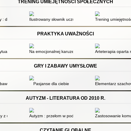
TRENING UMIEJĘTNOŚCI SPOŁECZNYCH
ne wskazówki
 : drugie zajęcia Treningu Umiejętności Społecznych w przedszkolu z 
Ilustrowany słownik uczuć, emocji i stanów
Trening umiejętnośc
PRAKTYKA UWAŻNOŚCI
ycznej komunikacji
sytuacjach kryzysowych : ćwiczenia uważności
Na emocjonalnej karuzeli : jak pokonać samokrytycyzm
Arteterapia oparta
GRY I ZABAWY UMYSŁOWE
zabawowe formy ćwiczeń na koncentrację. 2
Pasjanse dla ciebie
Elementarz szachowy
AUTYZM - LITERATURA OD 2010 R.
cy z uczniem autystycznym
Autyzm : przełom w podejściu : program Son-Rise, któ
Zastosowanie komun
CZYTANIE GLOBALNE