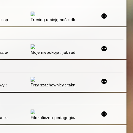
bajką terapeutyczną
i społecznych dzieci i młodzieży : przewodnik dla terapeutów
Trening umiejętności dla dzieci z zachowaniami probl
, opanować emocje i zaakceptować siebie dzięki technikom uważności 
 na uważności u chorych na depresję
Moje niepokoje : jak radzić sobie z lękiem i stresem, w
 : program dla szkół i przedszkoli. Cz. 1
Przy szachownicy : taktyka i strategia
ry pomógł rodzinom na całym świecie
ikacji alternatywnej i wspomagającej w pracy z dzieckiem z autyzme
Filozoficzno-pedagogiczny obraz sytuacji rodziców dz