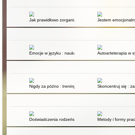
Jak prawidłowo zorganizować zajęcia TUS? : praktycz
Jestem emocjonalny
Emocje w języku : nauka rozpoznawania emocji i empat
Autoarteterapia w 
Nigdy za późno : trening umysłu dla seniora
Skoncentruj się : 
Doświadczenia rodzeństwa osób autystycznych
Metody i formy pra