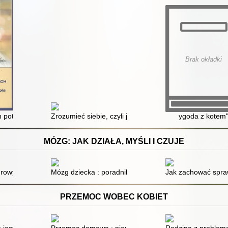
Brak okładki
yli opóźnionym umysłowo, upośledzonym umysłowo, z dziecięcym pora
h potrzebach komunikacyjnych : diagnoza, edukacja, terapia
Zrozumieć siebie, czyli jak w praktyce wspierać seks
ygoda z kotem
MÓZG: JAK DZIAŁA, MYŚLI I CZUJE
cjał
drowy mózg
Mózg dziecka : poradnik dla rodziców
Jak zachować spraw
PRZEMOC WOBEC KOBIET