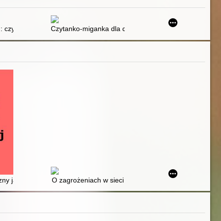
ciami
: czytanie od pierwszego roku życia
Czytanko-miganka dla dzieci niemówiących. Cz. 1
cznych
wie nienawiści oraz aktom nienawiści / przestępstwom nienawiści
 potrzeb agresora i ofiary
zny jako źródło zagrożeń
O zagrożeniach w sieci