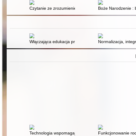
Czytanie ze zrozumieniem i świadomość fonemowa młodz
Boże Narodzenie : 
Włączająca edukacja przedszkolna - założenia teorety
Normalizacja, integ
Technologia wspomagająca (AT) - szanse i wyzwania
Funkcjonowanie rod