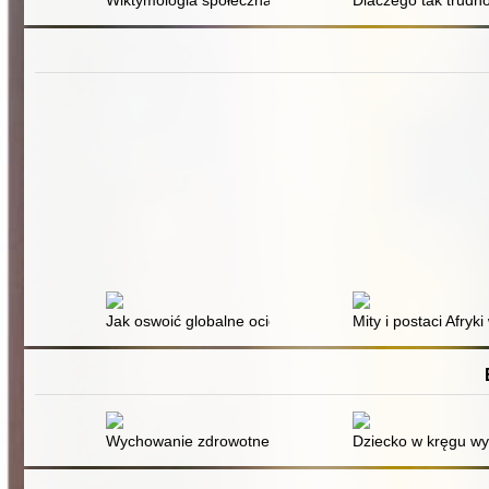
Wiktymologia społeczna
Dlaczego tak trudno
Jak oswoić globalne ocieplenie. Cz. 1
Mity i postaci Afryk
Wychowanie zdrowotne : - jako kategoria nauk pedago
Dziecko w kręgu w