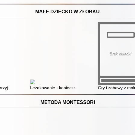
MAŁE DZIECKO W ŻŁOBKU
Brak okładki
łych dzieci : o tym, jak je zaspokajać w zabawie
rzyjające dobru dziecka
Leżakowanie - konieczność czy chęć utrudnienia życia
Gry i zabawy z ma
METODA MONTESSORI