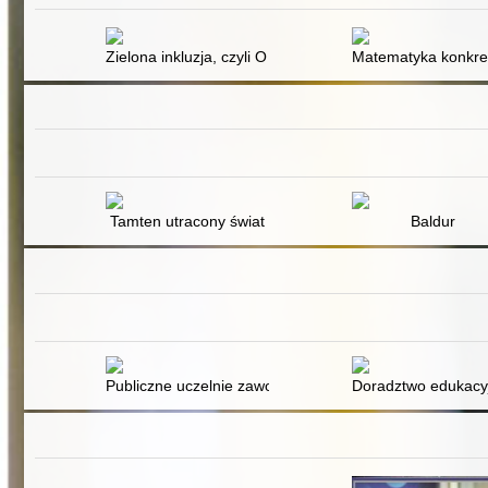
Zielona inkluzja, czyli O relacji człowieka z przyrodą, o
Matematyka konkret
Tamten utracony świat
Baldur
Publiczne uczelnie zawodowe szansą na regionalne cent
Doradztwo edukacy