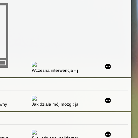
żeniem mózgowym, z zaburzeniami emocjonalnymi spastycznym , wiot
ualność osób z zespołem Downa
"
Wczesna interwencja - praktyczne sposoby pomocy (n
ny umysł przez całe życie : proste ćwiczenia mózgu na każdy dzień. C
Jak działa mój mózg : jak lepiej go zrozumieć i utrzym