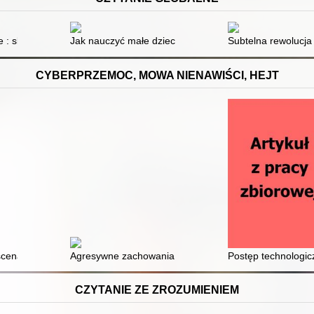
 : skuteczna nauka czytania dla małych dzieci oraz uczniów z trudnoś
Jak nauczyć małe dziecko czytać
Subtelna rewolucja 
CYBERPRZEMOC, MOWA NIENAWIŚCI, HEJT
ie : jak wspierać starsze dzieci i nastolatki : 10 opowieści terapeuty
scenariusz zajęć dla uczniów szkoły ponadpodstawowej, poświęcony mo
Agresywne zachowania młodzieży w sieci : perspektywa
Postęp technologic
CZYTANIE ZE ZROZUMIENIEM