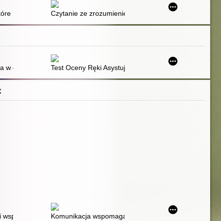
 Curzio Malaparte, Kaputt
tóre rozwija dzieci i buduje relacje : przewodnik Jima Trelease’a dla rod
Czytanie ze zrozumieniem : ćwiczenia dla klasy 2
i ograniczenia. Cz. 1,
ólnodostępnej
w grupie zróżnicowanej - uczeń ze specjalnymi potrzebami edukacyj
Test Oceny Ręki Asystującej (AHA) jako narzędzie dia
C
munikacji alternatywnej (AAC) : studium indywidualnego przypadku
ymbolicznej Blissa
i wspomagającej i alternatywnej we wczesnym wspomaganiu rozwoju d
Komunikacja wspomagająca i alternatywna (AAC) w pra