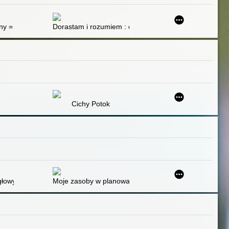
nauczyciele
jny = Notatki voennogo času
Dorastam i rozumiem : edukacja zdrowotna : graficzne
Cichy Potok
stulatami a realiami
głowy
Moje zasoby w planowaniu kariery zawodowej : scenariu