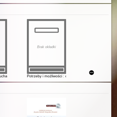
Brak okładki
 rodzicom?
luchami
Potrzeby i możliwości : o żłobkach warszawskich