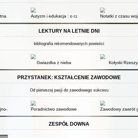
utdoor education i leśnej bajce
na. 2,
Autyzm i edukacja : o czym powinni wiedzieć rodzice i 
Notatki z czasu wo
LEKTURY NA LETNIE DNI
bibliografia rekomendowanych powieści
Gwiazdka z nieba
Kołyski Rzeszy
PRZYSTANEK: KSZTAŁCENIE ZAWODOWE
Od pierwszej pasji do zawodowego sukcesu
ra edukacji całożyciowej? : analiza potencjału
jno-zawodowe : przykładowe rozwiązania
Poradnictwo zawodowe w systemie edukacji : między po
Zawodowy zawrót 
ZESPÓŁ DOWNA