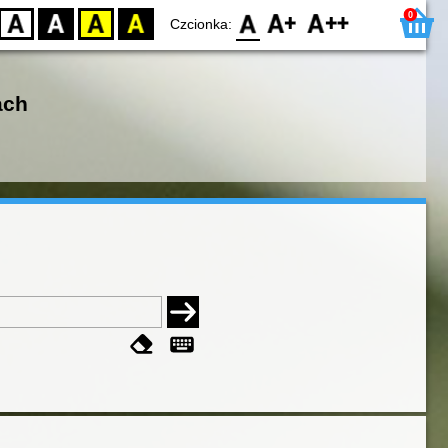
0
D
BW
YB
BY
F0
F1
F2
Czcionka:
ach