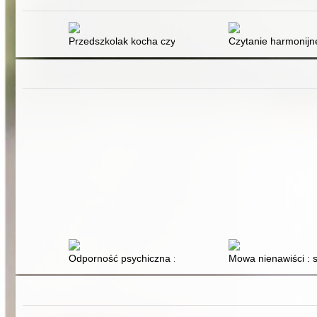
Przedszkolak kocha czytać : czytanie symultaniczne
Czytanie harmonijne
Odporność psychiczna : dręczenie, wykluczenie, dokuczan
Mowa nienawiści : 