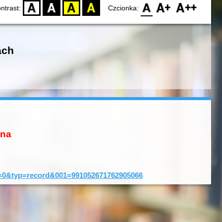
D
BW
YB
BY
F0
F1
F2
ntrast:
Czcionka:
ach
ona
tID=0&typ=record&001=991052671762905066