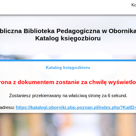
Ko
bliczna Biblioteka Pedagogiczna w Obornik
Katalog księgozbioru
Katalog księgozbioru
rona z dokumentem zostanie za chwilę wyświetl
Zostaniesz przekierowany na właściwą stronę za
5
sekund.
 adresu:
https://katalogi.oborniki.pbp.poznan.pl/index.php?Ka