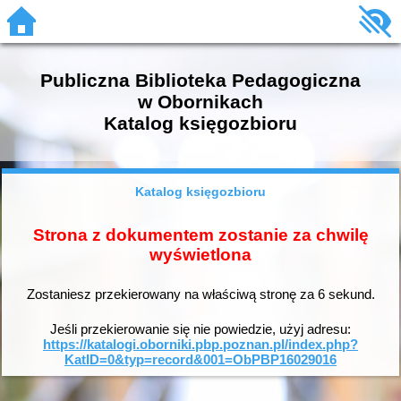
Publiczna Biblioteka Pedagogiczna
w Obornikach
Katalog księgozbioru
Katalog księgozbioru
Strona z dokumentem zostanie za chwilę
wyświetlona
Zostaniesz przekierowany na właściwą stronę za
6
sekund.
Jeśli przekierowanie się nie powiedzie, użyj adresu:
https://katalogi.oborniki.pbp.poznan.pl/index.php?
KatID=0&typ=record&001=ObPBP16029016