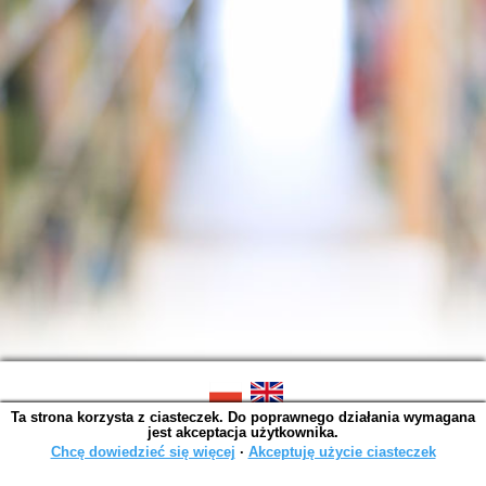
Ta strona korzysta z ciasteczek. Do poprawnego działania wymagana
SOWA OPAC v. 6.11.7 (2026-07-08)
jest akceptacja użytkownika.
Wygenerowano w 0,0041 s.
Chcę dowiedzieć się więcej
∙
Akceptuję użycie ciasteczek