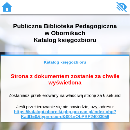
Publiczna Biblioteka Pedagogiczna
w Obornikach
Katalog księgozbioru
Katalog księgozbioru
Strona z dokumentem zostanie za chwilę
wyświetlona
Zostaniesz przekierowany na właściwą stronę za
6
sekund.
Jeśli przekierowanie się nie powiedzie, użyj adresu:
https://katalogi.oborniki.pbp.poznan.pl/index.php?
KatID=0&typ=record&001=ObPBP24003059