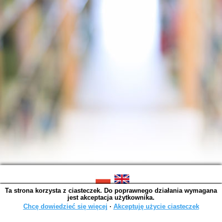
Ta strona korzysta z ciasteczek. Do poprawnego działania wymagana
SOWA OPAC v. 6.11.7 (2026-07-08)
jest akceptacja użytkownika.
Wygenerowano w 0,0039 s.
Chcę dowiedzieć się więcej
∙
Akceptuję użycie ciasteczek