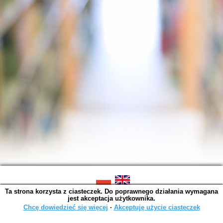
Ta strona korzysta z ciasteczek. Do poprawnego działania wymagana
SOWA OPAC v. 6.11.7 (2026-07-08)
jest akceptacja użytkownika.
Wygenerowano w 0,0043 s.
Chcę dowiedzieć się więcej
∙
Akceptuję użycie ciasteczek