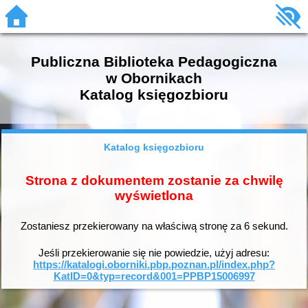
Publiczna Biblioteka Pedagogiczna
w Obornikach
Katalog księgozbioru
Katalog księgozbioru
Strona z dokumentem zostanie za chwilę
wyświetlona
Zostaniesz przekierowany na właściwą stronę za
6
sekund.
Jeśli przekierowanie się nie powiedzie, użyj adresu:
https://katalogi.oborniki.pbp.poznan.pl/index.php?
KatID=0&typ=record&001=PPBP15006997