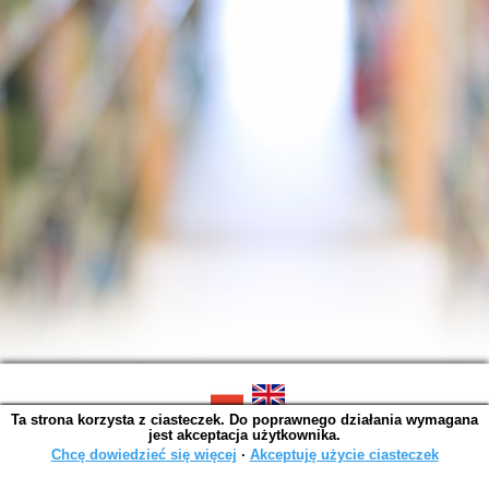
Ta strona korzysta z ciasteczek. Do poprawnego działania wymagana
SOWA OPAC v. 6.11.7 (2026-07-08)
jest akceptacja użytkownika.
Wygenerowano w 0,0041 s.
Chcę dowiedzieć się więcej
∙
Akceptuję użycie ciasteczek