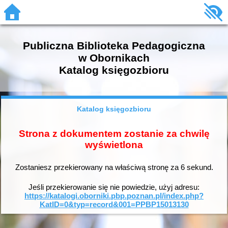
Publiczna Biblioteka Pedagogiczna
w Obornikach
Katalog księgozbioru
Katalog księgozbioru
Strona z dokumentem zostanie za chwilę
wyświetlona
Zostaniesz przekierowany na właściwą stronę za
6
sekund.
Jeśli przekierowanie się nie powiedzie, użyj adresu:
https://katalogi.oborniki.pbp.poznan.pl/index.php?
KatID=0&typ=record&001=PPBP15013130