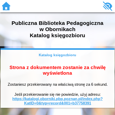
Publiczna Biblioteka Pedagogiczna
w Obornikach
Katalog księgozbioru
Katalog księgozbioru
Strona z dokumentem zostanie za chwilę
wyświetlona
Zostaniesz przekierowany na właściwą stronę za
6
sekund.
Jeśli przekierowanie się nie powiedzie, użyj adresu:
https://katalogi.oborniki.pbp.poznan.pl/index.php?
KatID=0&typ=record&001=b37758391