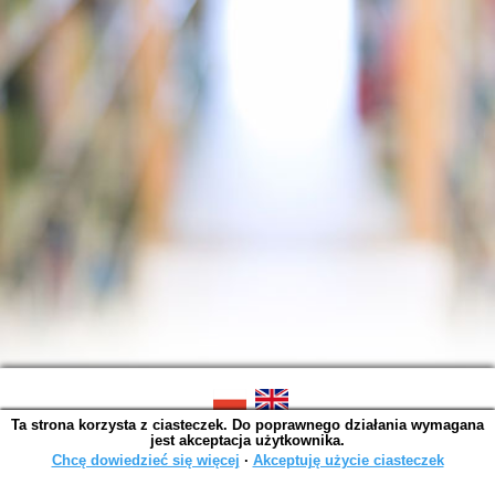
Ta strona korzysta z ciasteczek. Do poprawnego działania wymagana
SOWA OPAC v. 6.11.7 (2026-07-08)
jest akceptacja użytkownika.
Wygenerowano w 0,0043 s.
Chcę dowiedzieć się więcej
∙
Akceptuję użycie ciasteczek