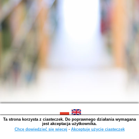
Ta strona korzysta z ciasteczek. Do poprawnego działania wymagana
SOWA OPAC v. 6.11.7 (2026-07-08)
jest akceptacja użytkownika.
Wygenerowano w 0,0038 s.
Chcę dowiedzieć się więcej
∙
Akceptuję użycie ciasteczek