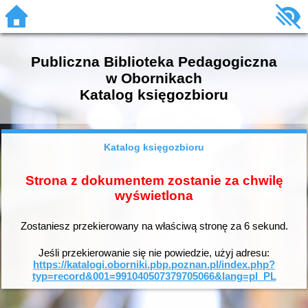
Publiczna Biblioteka Pedagogiczna
w Obornikach
Katalog księgozbioru
Katalog księgozbioru
Strona z dokumentem zostanie za chwilę
wyświetlona
Zostaniesz przekierowany na właściwą stronę za
6
sekund.
Jeśli przekierowanie się nie powiedzie, użyj adresu:
https://katalogi.oborniki.pbp.poznan.pl/index.php?
typ=record&001=991040507379705066&lang=pl_PL