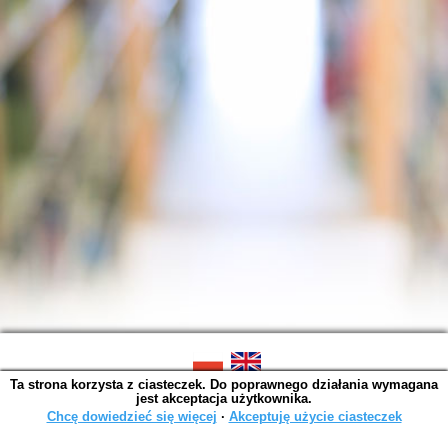
Ta strona korzysta z ciasteczek. Do poprawnego działania wymagana
SOWA OPAC v. 6.11.7 (2026-07-08)
jest akceptacja użytkownika.
Wygenerowano w 0,0038 s.
Chcę dowiedzieć się więcej
∙
Akceptuję użycie ciasteczek