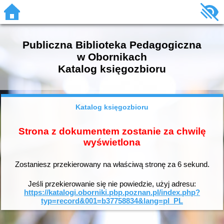
Publiczna Biblioteka Pedagogiczna
w Obornikach
Katalog księgozbioru
Katalog księgozbioru
Strona z dokumentem zostanie za chwilę
wyświetlona
Zostaniesz przekierowany na właściwą stronę za
6
sekund.
Jeśli przekierowanie się nie powiedzie, użyj adresu:
https://katalogi.oborniki.pbp.poznan.pl/index.php?
typ=record&001=b37758834&lang=pl_PL