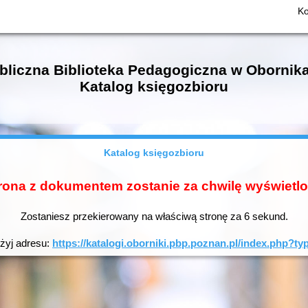
Ko
bliczna Biblioteka Pedagogiczna w Obornik
Katalog księgozbioru
Katalog księgozbioru
rona z dokumentem zostanie za chwilę wyświetl
Zostaniesz przekierowany na właściwą stronę za
6
sekund.
użyj adresu:
https://katalogi.oborniki.pbp.poznan.pl/index.php