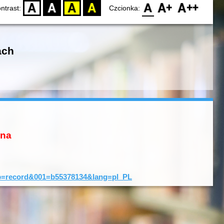
D
BW
YB
BY
F0
F1
F2
ntrast:
Czcionka:
ach
ona
?typ=record&001=b55378134&lang=pl_PL